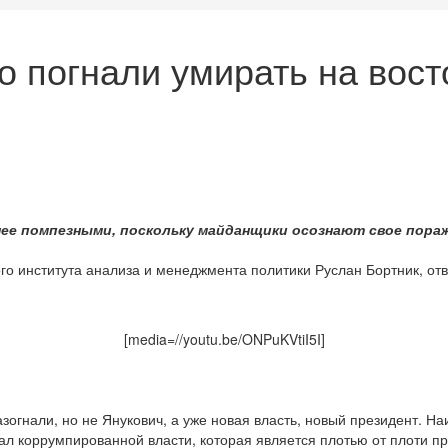
о погнали умирать на вост
ее помпезными, поскольку майданщики осознают свое пораж
ого института анализа и менеджмента политики Руслан Бортник, о
[media=//youtu.be/ONPuKVtiI5I]
зогнали, но не Янукович, а уже новая власть, новый президент. Н
рал коррумпированной власти, которая является плотью от плоти п