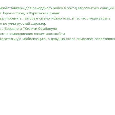
ирает танкеры для рекордного рейса в обход европейских санкций
 Зорге острову в Курильской гряде
вал продукты, которые смело можно есть, и те, что лучше забыть
Но не учли русский характер
ов в Ереване и Тбилиси бомбануло
аинское командование своим масштабом
показательную мобилизацию, а девушка стала символом сопротивле