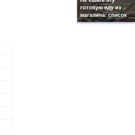
Не ешьте эту
готовую еду из
магазина: список