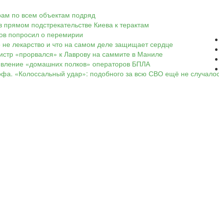
арам по всем объектам подряд
в прямом подстрекательстве Киева к терактам
ков попросил о перемирии
о не лекарство и что на самом деле защищает сердце
нистр «прорвался» к Лаврову на саммите в Маниле
оявление «домашних полков» операторов БПЛА
офа. «Колоссальный удар»: подобного за всю СВО ещё не случало