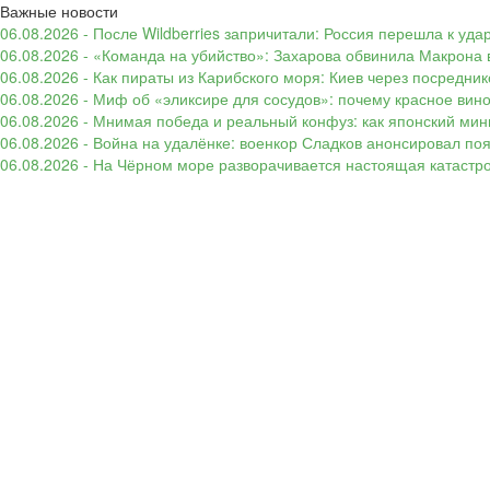
Важные новости
06.08.2026 - После Wildberries запричитали: Россия перешла к уд
06.08.2026 - «Команда на убийство»: Захарова обвинила Макрона 
06.08.2026 - Как пираты из Карибского моря: Киев через посредни
06.08.2026 - Миф об «эликсире для сосудов»: почему красное вин
06.08.2026 - Мнимая победа и реальный конфуз: как японский ми
06.08.2026 - Война на удалёнке: военкор Сладков анонсировал п
06.08.2026 - На Чёрном море разворачивается настоящая катастр