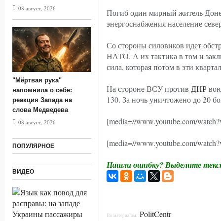
08 август, 2026
Погиб один мирный житель Донец
энергоснабжения население север
Со стороны силовиков идет обст
НАТО. А их тактика в том и закл
сила, которая потом в эти кварт
"Мёртвая рука"
На стороне ВСУ против
ДНР
воюе
напомнила о себе:
130. За ночь уничтожено до 20 б
реакция Запада на
слова Медведева
[media=//www.youtube.com/watch
08 август, 2026
[media=//www.youtube.com/watch?
ПОПУЛЯРНОЕ
Нашли ошибку? Выделите текст
ВИДЕО
PolitCentr
По материалам: