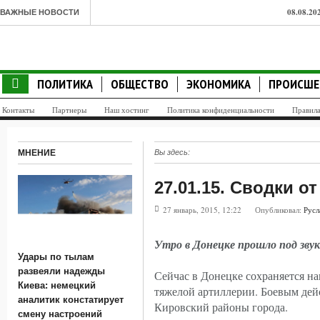
08.08.20
ВАЖНЫЕ НОВОСТИ
объекты
08.08.20
ПОЛИТИКА
ОБЩЕСТВО
ЭКОНОМИКА
ПРОИСШЕ
аналитик
Контакты
Партнеры
Наш хостинг
Политика конфиденциальности
Правил
08.08.20
скрытых
МНЕНИЕ
Вы здесь:
08.08.2
27.01.15. Сводки о
08.08.20
27 январь, 2015, 12:22
Опубликовал:
Русл
телефоне
08.08.20
Утро в Донецке прошло под зву
Удары по тылам
пассажи
развеяли надежды
Сейчас в Донецке сохраняется на
Киева: немецкий
08.08.20
тяжелой артиллерии. Боевым дей
аналитик констатирует
Кировский районы города.
слова М
смену настроений