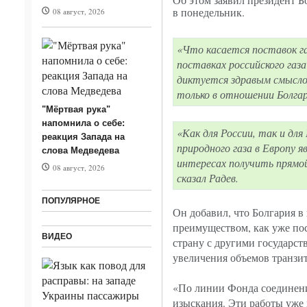
в понедельник.
08 август, 2026
«Что касается поставок га
поставках российского газ
диктуется здравым смысло
только в отношении Болгар
"Мёртвая рука"
напомнила о себе:
«Как для России, так и дл
реакция Запада на
природного газа в Европу 
слова Медведева
интересах получить прямой
08 август, 2026
сказал Радев.
ПОПУЛЯРНОЕ
Он добавил, что Болгария в
преимуществом, как уже по
ВИДЕО
страну с другими государст
увеличения объемов транзит
«По линии Фонда соединени
изыскания. Эти работы уже 