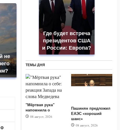
Где будет встреча
президентов США
и России: Европа?
й не
чего
ТЕМЫ ДНЯ
ам?
"Мёртвая рука"
Пашинян предложил
напомнила о
ЕАЭС «хороший
08 август, 2026
шанс»
08 август, 2026