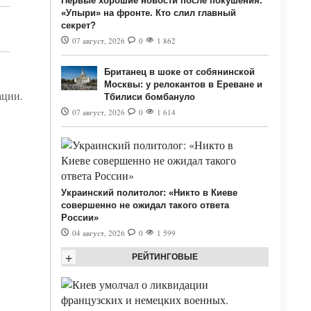
Первые хорошие новости после покушения.
«Упыри» на фронте. Кто слил главный
секрет?
07 август, 2026
0
1 862
Британец в шоке от собянинской
Москвы: у релокантов в Ереване и
ации.
Тбилиси бомбануло
07 август, 2026
0
1 614
Украинский политолог: «Никто в Киеве
совершенно не ожидал такого ответа
России»
04 август, 2026
0
1 599
+
РЕЙТИНГОВЫЕ