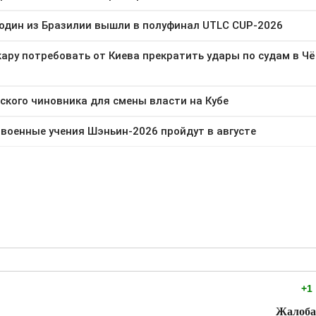
+1
Жалоб