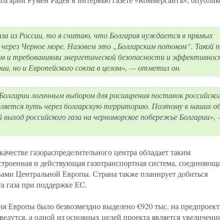
за из России, то я считаю, что Болгария нуждается в прямых
а через Черное море. Назовем это „Болгарским потоком“. Такой 
м и требованиями энергетической безопасности и эффективност
ии, но и Европейского союза в целом», — отметил он.
я Болгарии логичным выбором для расширения поставок российско
является путь через болгарскую территорию. Поэтому в наших о
 выход российского газа на черноморское побережье Болгарии»,
 качестве газораспределительного центра обладает таким
строенная и действующая газотранспортная система, соединяющ
вами Центральной Европы. Страна также планирует добиться
а газа при поддержке ЕС.
я Европы было безвозмездно выделено €920 тыс. на предпроек
ведутся, а одной из основных целей проекта является увеличени