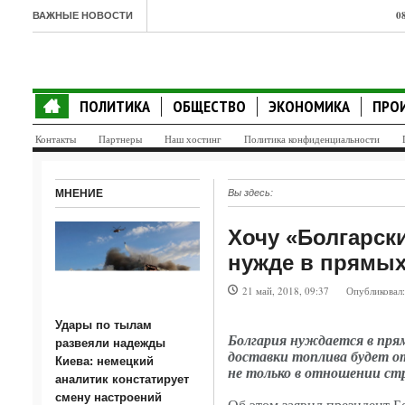
0
ВАЖНЫЕ НОВОСТИ
о
0
ПОЛИТИКА
ОБЩЕСТВО
ЭКОНОМИКА
ПРО
а
Контакты
Партнеры
Наш хостинг
Политика конфиденциальности
0
с
МНЕНИЕ
Вы здесь:
0
Хочу «Болгарски
0
нужде в прямых
т
21 май, 2018, 09:37
Опубликовал
0
Удары по тылам
п
Болгария нуждается в прям
развеяли надежды
доставки топлива будет о
Киева: немецкий
0
не только в отношении стр
аналитик констатирует
с
смену настроений
Об этом заявил президент Б