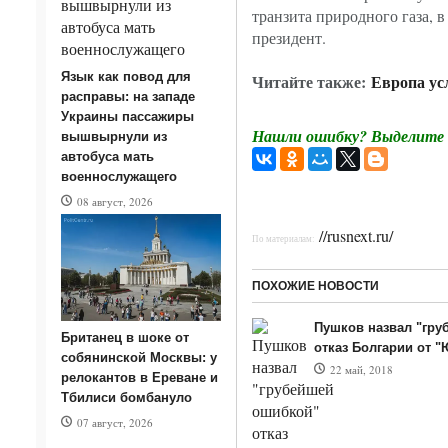
транзита природного газа, 
президент.
Язык как повод для
Читайте также:
Европа ус
расправы: на западе
Украины пассажиры
Нашли ошибку? Выделите т
вышвырнули из
автобуса мать
военнослужащего
08 август, 2026
//rusnext.ru/
По материалам:
ПОХОЖИЕ НОВОСТИ
Пушков назвал "гру
Британец в шоке от
отказ Болгарии от "
собянинской Москвы: у
22 май, 2018
релокантов в Ереване и
Тбилиси бомбануло
07 август, 2026