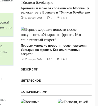
Британец в шоке от собянинской Москвы: у
релокантов в Ереване и Тбилиси бомбануло
07 август, 2026
0
1 614
подход
и, и не
го
Первые хорошие новости после покушения.
«Упыри» на фронте. Кто слил главный
бщих
секрет?
 —
07 август, 2026
0
1 862
ОБЗОР СМИ
ая
ИНТЕРЕСНОЕ
ФОТОРЕПОРТАЖИ
тные
е