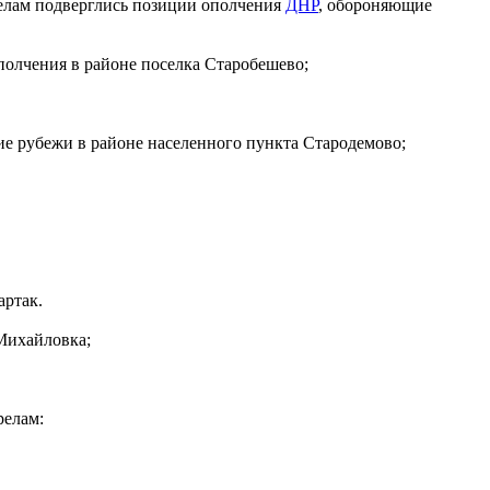
релам подверглись позиции ополчения
ДНР
, обороняющие
полчения в районе поселка Старобешево;
е рубежи в районе населенного пункта Стародемово;
артак.
Михайловка;
релам: