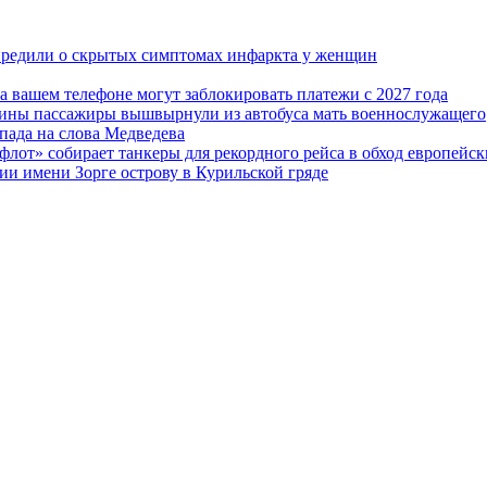
упредили о скрытых симптомах инфаркта у женщин
а вашем телефоне могут заблокировать платежи с 2027 года
краины пассажиры вышвырнули из автобуса мать военнослужащего
апада на слова Медведева
флот» собирает танкеры для рекордного рейса в обход европейс
ии имени Зорге острову в Курильской гряде