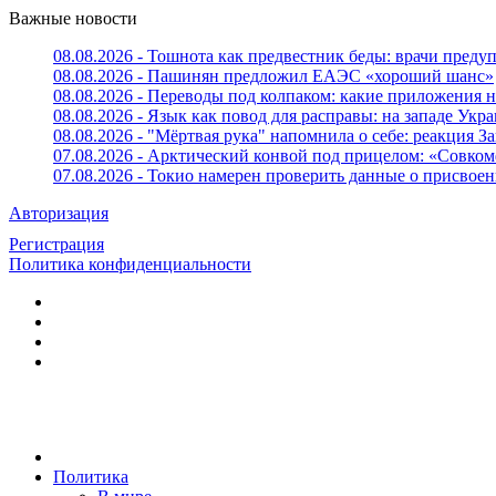
Важные новости
08.08.2026 - Тошнота как предвестник беды: врачи пред
08.08.2026 - Пашинян предложил ЕАЭС «хороший шанс»
08.08.2026 - Переводы под колпаком: какие приложения н
08.08.2026 - Язык как повод для расправы: на западе У
08.08.2026 - "Мёртвая рука" напомнила о себе: реакция З
07.08.2026 - Арктический конвой под прицелом: «Совком
07.08.2026 - Токио намерен проверить данные о присвоен
Авторизация
Регистрация
Политика конфиденциальности
Политика