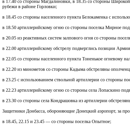
в 17.40 со стороны Магдалиновки, в 18.35 со стороны Широко
рубежи в районе Горловки;
в 18.45 со стороны населенного пункта Белокаменка с исполь
в 18.50 артиллерийскому огню со стороны поселка Мирное по
в 20.05 из реактивных систем залпового огня со стороны пос
в 22.00 артиллерийскому обстрелу подверглись позиции Арми
в 22.05 со стороны населенного пункта Тоненькое огневому на
в 22.20 из минометов со стороны Кадыма обстреляны ополчен
в 23.25 с использованием ствольной артиллерии со стороны п
в 22.23 артиллерийскому огню со стороны села Лопаскино по
в 23.30 со стороны села Кондрашовка из артиллерии обстреля
Защитники Донбасса, обороняющие Донецкий аэропорт, за про
в 18.45, 22.15 и 23.45 — со стороны поселка Опытное;