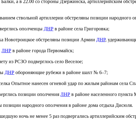
й Балки, а в 22.00 со стороны Дзержинска, артиллерийским обст
зованием ствольной артиллерии обстреляны позиции народного о
дверглись ополченцы
ДНР
в районе села Григоровка;
елка Новотроицкое обстреляны позиции Армии
ДНР
, удерживающи
и
ЛНР
в районе города Первомайск;
лету из РСЗО подверглось село Веселое;
цы
ДНР
обороняющие рубежи в районе шахт № 6–7;
оселка Опытное нанесен огневой удар по жилым районам села Сп
дверглись позиции ополчения
ЛНР
в районе населенного пункта 
ны позиции народного ополчения в районе дома отдыха Дисюля.
шедшую ночь не менее 5 раз подвергались артиллерийским обст