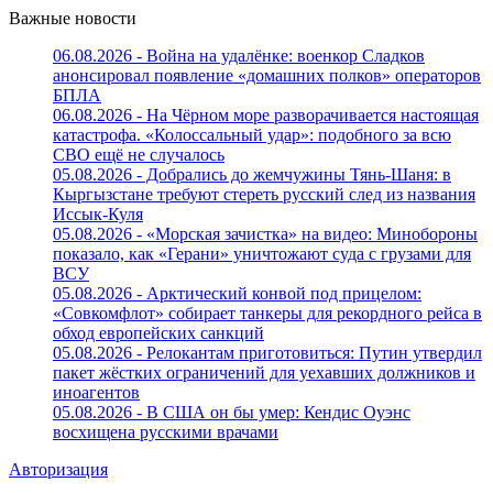
Важные новости
06.08.2026 - Война на удалёнке: военкор Сладков
анонсировал появление «домашних полков» операторов
БПЛА
06.08.2026 - На Чёрном море разворачивается настоящая
катастрофа. «Колоссальный удар»: подобного за всю
СВО ещё не случалось
05.08.2026 - Добрались до жемчужины Тянь-Шаня: в
Кыргызстане требуют стереть русский след из названия
Иссык-Куля
05.08.2026 - «Морская зачистка» на видео: Минобороны
показало, как «Герани» уничтожают суда с грузами для
ВСУ
05.08.2026 - Арктический конвой под прицелом:
«Совкомфлот» собирает танкеры для рекордного рейса в
обход европейских санкций
05.08.2026 - Релокантам приготовиться: Путин утвердил
пакет жёстких ограничений для уехавших должников и
иноагентов
05.08.2026 - В США он бы умер: Кендис Оуэнс
восхищена русскими врачами
Авторизация