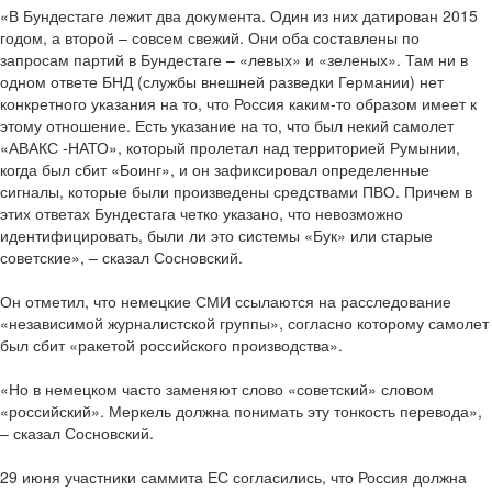
«В Бундестаге лежит два документа. Один из них датирован 2015
годом, а второй – совсем свежий. Они оба составлены по
запросам партий в Бундестаге – «левых» и «зеленых». Там ни в
одном ответе БНД (службы внешней разведки Германии) нет
конкретного указания на то, что Россия каким-то образом имеет к
этому отношение. Есть указание на то, что был некий самолет
«АВАКС -НАТО», который пролетал над территорией Румынии,
когда был сбит «Боинг», и он зафиксировал определенные
сигналы, которые были произведены средствами ПВО. Причем в
этих ответах Бундестага четко указано, что невозможно
идентифицировать, были ли это системы «Бук» или старые
советские», – сказал Сосновский.
Он отметил, что немецкие СМИ ссылаются на расследование
«независимой журналистской группы», согласно которому самолет
был сбит «ракетой российского производства».
«Но в немецком часто заменяют слово «советский» словом
«российский». Меркель должна понимать эту тонкость перевода»,
– сказал Сосновский.
29 июня участники саммита ЕС согласились, что Россия должна