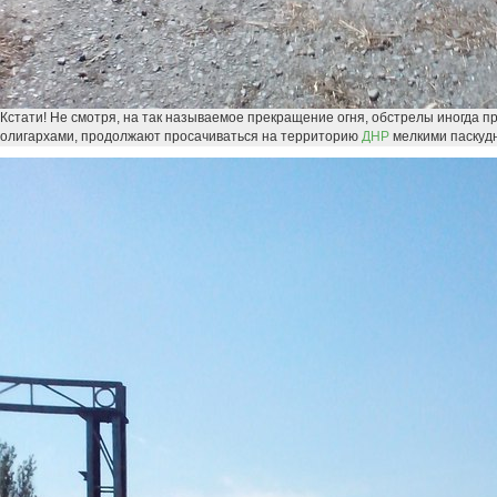
Кстати! Не смотря, на так называемое прекращение огня, обстрелы иногда 
олигархами, продолжают просачиваться на территорию
ДНР
мелкими паскудн