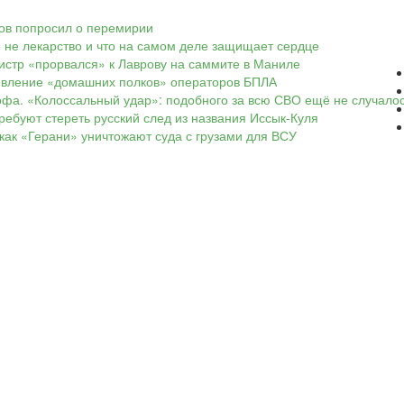
ков попросил о перемирии
о не лекарство и что на самом деле защищает сердце
нистр «прорвался» к Лаврову на саммите в Маниле
оявление «домашних полков» операторов БПЛА
офа. «Колоссальный удар»: подобного за всю СВО ещё не случало
ребуют стереть русский след из названия Иссык-Куля
 как «Герани» уничтожают суда с грузами для ВСУ