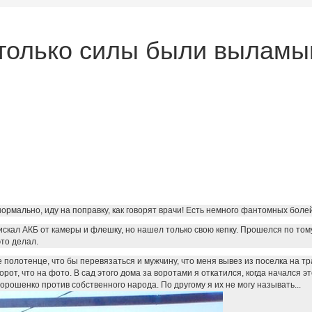
 только силы были выламы
нормально, иду на поправку, как говорят врачи! Есть немного фантомных боле
скал АКБ от камеры и флешку, но нашел только свою кепку. Прошелся по тому
это делал.
 полотенце, что бы перевязаться и мужчину, что меня вывез из поселка на тр
орот, что на фото. В сад этого дома за воротами я откатился, когда начался
рошенко против собственного народа. По другому я их не могу называть...