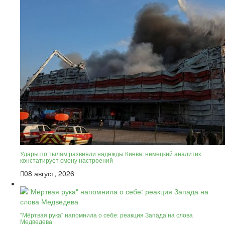
Удары по тылам развеяли надежды Киева: немецкий аналитик
констатирует смену настроений
08 август, 2026
"Мёртвая рука" напомнила о себе: реакция Запада на слова
Медведева