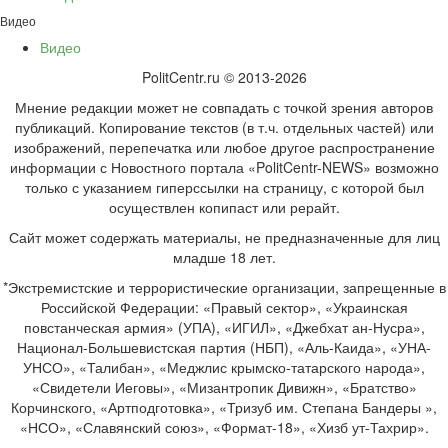
Видео
Видео
PolitCentr.ru © 2013-2026
Мнение редакции может не совпадать с точкой зрения авторов
публикаций. Копирование текстов (в т.ч. отдельных частей) или
изображений, перепечатка или любое другое распространение
информации с Новостного портала «PolitCentr-NEWS» возможно
только с указанием гиперссылки на страницу, с которой был
осуществлен копипаст или рерайт.
Сайт может содержать материалы, не предназначенные для лиц
младше 18 лет.
*Экстремистские и террористические организации, запрещенные в
Российской Федерации: «Правый сектор», «Украинская
повстанческая армия» (УПА), «ИГИЛ», «Джебхат ан-Нусра»,
Национал-Большевистская партия (НБП), «Аль-Каида», «УНА-
УНСО», «Талибан», «Меджлис крымско-татарского народа»,
«Свидетели Иеговы», «Мизантропик Дивижн», «Братство»
Корчинского, «Артподготовка», «Тризуб им. Степана Бандеры »,
«НСО», «Славянский союз», «Формат-18», «Хизб ут-Тахрир».