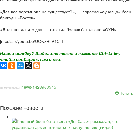
«Для вас перемирия не существует?», — спросил «оуновца» боец
бригады «Восток».
«Я так понял, что да», — ответил боевик батальона «ОУН».
[media=//youtu.be/UOwzHhA1C_I]
Нашли ошибку? Выделите текст и нажмите Ctrl+Enter,
чтобы сообщить нам о ней.
news/1428963545
По материалам:
Печать
Похожие новости