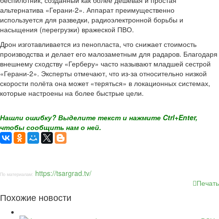
беспилотник, созданный как более дешёвая и простая
альтернатива «Герани-2». Аппарат преимущественно
используется для разведки, радиоэлектронной борьбы и
насыщения (перегрузки) вражеской ПВО.
Дрон изготавливается из пенопласта, что снижает стоимость
производства и делает его малозаметным для радаров. Благодаря
внешнему сходству «Герберу» часто называют младшей сестрой
«Герани-2». Эксперты отмечают, что из-за относительно низкой
скорости полёта она может «теряться» в локационных системах,
которые настроены на более быстрые цели.
Нашли ошибку? Выделите текст и нажмите Ctrl+Enter,
чтобы сообщить нам о ней.
https://tsargrad.tv/
По материалам:
Печать
Похожие новости