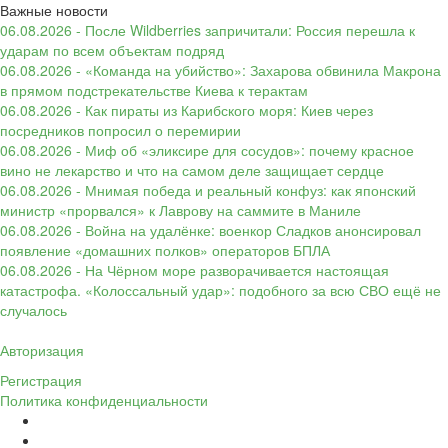
Важные новости
06.08.2026 - После Wildberries запричитали: Россия перешла к
ударам по всем объектам подряд
06.08.2026 - «Команда на убийство»: Захарова обвинила Макрона
в прямом подстрекательстве Киева к терактам
06.08.2026 - Как пираты из Карибского моря: Киев через
посредников попросил о перемирии
06.08.2026 - Миф об «эликсире для сосудов»: почему красное
вино не лекарство и что на самом деле защищает сердце
06.08.2026 - Мнимая победа и реальный конфуз: как японский
министр «прорвался» к Лаврову на саммите в Маниле
06.08.2026 - Война на удалёнке: военкор Сладков анонсировал
появление «домашних полков» операторов БПЛА
06.08.2026 - На Чёрном море разворачивается настоящая
катастрофа. «Колоссальный удар»: подобного за всю СВО ещё не
случалось
Авторизация
Регистрация
Политика конфиденциальности