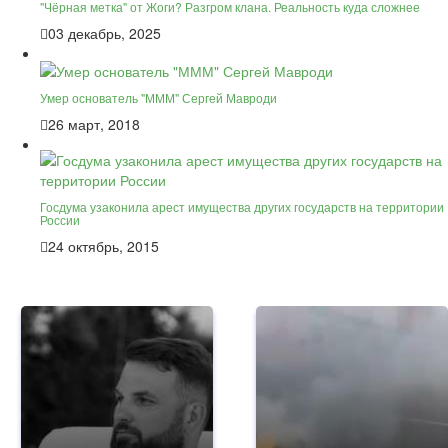
"Чёрная метка" от Жоги? Разгром клана. Реальность куда сложнее
03 декабрь, 2025
Умер основатель "МММ" Сергей Мавроди
26 март, 2018
Госдума узаконила арест имущества других государств на территории
России
24 октябрь, 2015