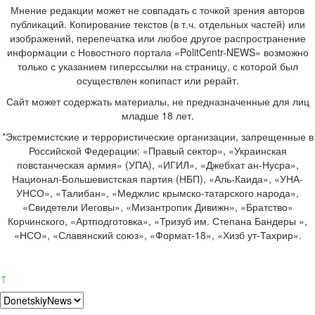
Мнение редакции может не совпадать с точкой зрения авторов
публикаций. Копирование текстов (в т.ч. отдельных частей) или
изображений, перепечатка или любое другое распространение
информации с Новостного портала «PolitCentr-NEWS» возможно
только с указанием гиперссылки на страницу, с которой был
осуществлен копипаст или рерайт.
Сайт может содержать материалы, не предназначенные для лиц
младше 18 лет.
*Экстремистские и террористические организации, запрещенные в
Российской Федерации: «Правый сектор», «Украинская
повстанческая армия» (УПА), «ИГИЛ», «Джебхат ан-Нусра»,
Национал-Большевистская партия (НБП), «Аль-Каида», «УНА-
УНСО», «Талибан», «Меджлис крымско-татарского народа»,
«Свидетели Иеговы», «Мизантропик Дивижн», «Братство»
Корчинского, «Артподготовка», «Тризуб им. Степана Бандеры »,
«НСО», «Славянский союз», «Формат-18», «Хизб ут-Тахрир».
↑