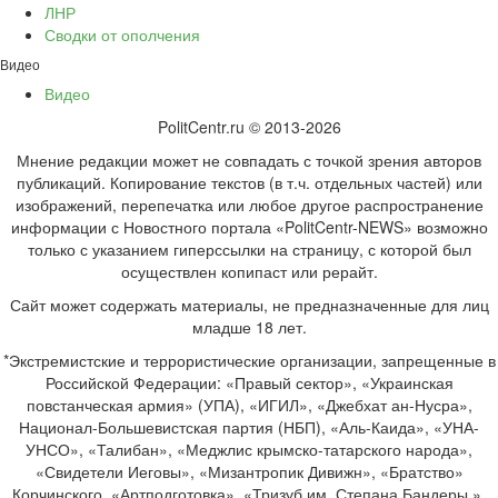
ЛНР
Сводки от ополчения
Видео
Видео
PolitCentr.ru © 2013-2026
Мнение редакции может не совпадать с точкой зрения авторов
публикаций. Копирование текстов (в т.ч. отдельных частей) или
изображений, перепечатка или любое другое распространение
информации с Новостного портала «PolitCentr-NEWS» возможно
только с указанием гиперссылки на страницу, с которой был
осуществлен копипаст или рерайт.
Сайт может содержать материалы, не предназначенные для лиц
младше 18 лет.
*Экстремистские и террористические организации, запрещенные в
Российской Федерации: «Правый сектор», «Украинская
повстанческая армия» (УПА), «ИГИЛ», «Джебхат ан-Нусра»,
Национал-Большевистская партия (НБП), «Аль-Каида», «УНА-
УНСО», «Талибан», «Меджлис крымско-татарского народа»,
«Свидетели Иеговы», «Мизантропик Дивижн», «Братство»
Корчинского, «Артподготовка», «Тризуб им. Степана Бандеры »,