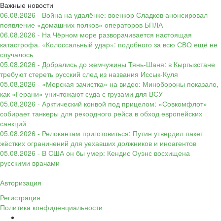
Важные новости
06.08.2026 - Война на удалёнке: военкор Сладков анонсировал
появление «домашних полков» операторов БПЛА
06.08.2026 - На Чёрном море разворачивается настоящая
катастрофа. «Колоссальный удар»: подобного за всю СВО ещё не
случалось
05.08.2026 - Добрались до жемчужины Тянь-Шаня: в Кыргызстане
требуют стереть русский след из названия Иссык-Куля
05.08.2026 - «Морская зачистка» на видео: Минобороны показало,
как «Герани» уничтожают суда с грузами для ВСУ
05.08.2026 - Арктический конвой под прицелом: «Совкомфлот»
собирает танкеры для рекордного рейса в обход европейских
санкций
05.08.2026 - Релокантам приготовиться: Путин утвердил пакет
жёстких ограничений для уехавших должников и иноагентов
05.08.2026 - В США он бы умер: Кендис Оуэнс восхищена
русскими врачами
Авторизация
Регистрация
Политика конфиденциальности