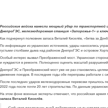
Российские войска нанесли мощный удар по транспортной 
ДнепроГЭС, железнодорожная станция «Запорожье-1» и клю
Как подчеркнул полковник запаса Виталий Киселёв, «битва за Дон
По информации из украинских источников, удары наносились упр
густыми столбами дыма над районом ДнепроГЭС и островом Хорт
Особый интерес вызвал Преображенский мост. Украинская сторона
и нуждаются в ремонте. Полноценно оценить масштаб разрушений
ДнепроГЭС и Преображенский мост уже не раз становились целями
движение поездов. В последние годы обе переправы работали с си
После последних ударов железнодорожные перевозки пришлось пе
2022 года после почти 20 лет строительства. По данным украинск
На этом фоне военные эксперты отмечают, что российская армия 
запаса Виталий Киселёв
.
«События последних дней действительно выглядят как 