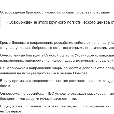
Освобождение Красного Лимана, по словам Киселёва, открывает 
«Освобождение этого крупного логистического центра о
Кроме Донецкого направления, российские войска активно наступ
зону наступления. Доброполье остаётся важным логистическим уз
Ожесточённые бои идут в Сумской области. Украинское командова
направлениях одновременно, нанося удары по пунктам управлени
На Запорожском направлении удары по мостам дополняются продв
давления на позиции противника в районе Орехова.
В тылу противника сохраняется высокая активность: наносятся уд
базам.
Одновременно российская ПВО успешно отражает массированные ат
беспилотников за сутки исчисляется сотнями.
Подводя итог, полковник Киселёв отметил, что происходящее на ф
его резервов.