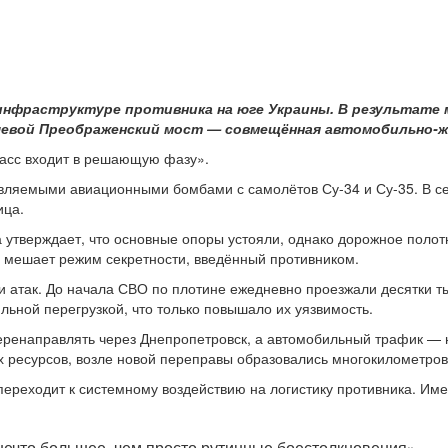
инфраструктуре противника на юге Украины. В результате 
чевой Преображенский мост — совмещённая автомобильно-ж
басс входит в решающую фазу».
авляемыми авиационными бомбами с самолётов Су-34 и Су-35. В с
ица.
 утверждает, что основные опоры устояли, однако дорожное полот
 мешает режим секретности, введённый противником.
 атак. До начала СВО по плотине ежедневно проезжали десятки т
льной перегрузкой, что только повышало их уязвимость.
ренаправлять через Днепропетровск, а автомобильный трафик — н
их ресурсов, возле новой переправы образовались многокилометро
переходит к системному воздействию на логистику противника. Им
нечто большее, чем просто рутинные боестолкновения».