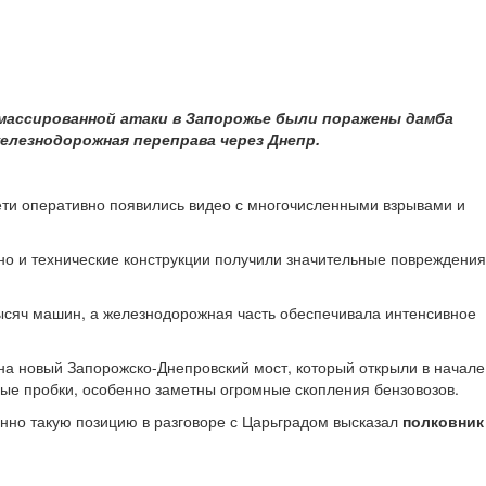
массированной атаки в Запорожье были поражены дамба
елезнодорожная переправа через Днепр.
ети оперативно появились видео с многочисленными взрывами и
но и технические конструкции получили значительные повреждения
ысяч машин, а железнодорожная часть обеспечивала интенсивное
а новый Запорожско-Днепровский мост, который открыли в начале
вые пробки, особенно заметны огромные скопления бензовозов.
енно такую позицию в разговоре с Царьградом высказал
полковник