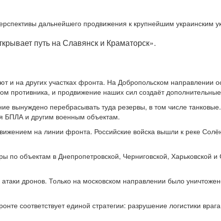
перспективы дальнейшего продвижения к крупнейшим украинским у
ткрывает путь на Славянск и Краматорск».
ают и на других участках фронта. На Добропольском направлении 
лом противника, и продвижение наших сил создаёт дополнительны
ние вынуждено перебрасывать туда резервы, в том числе танковые
я БПЛА и другим военным объектам.
ижением на линии фронта. Российские войска вышли к реке Солён
ары по объектам в Днепропетровской, Черниговской, Харьковской 
аки дронов. Только на московском направлении было уничтожено 
ронте соответствует единой стратегии: разрушение логистики вра