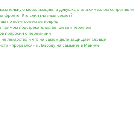
показательную мобилизацию, а девушка стала символом сопротивле
а фронте. Кто слил главный секрет?
арам по всем объектам подряд
в прямом подстрекательстве Киева к терактам
ков попросил о перемирии
о не лекарство и что на самом деле защищает сердце
нистр «прорвался» к Лаврову на саммите в Маниле