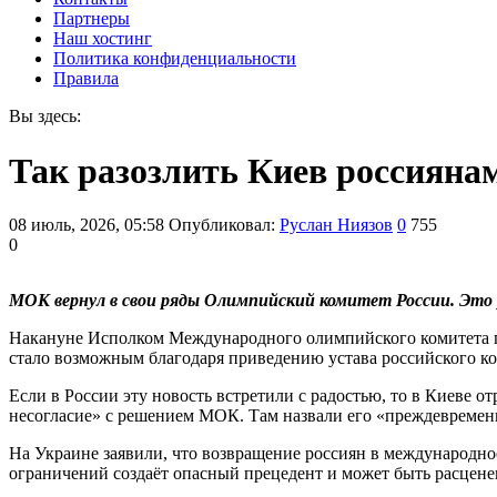
Партнеры
Наш хостинг
Политика конфиденциальности
Правила
Вы здесь:
Так разозлить Киев россиянам
08 июль, 2026, 05:58
Опубликовал:
Руслан Ниязов
0
755
0
МОК вернул в свои ряды Олимпийский комитет России. Это 
Накануне Исполком Международного олимпийского комитета п
стало возможным благодаря приведению устава российского ко
Если в России эту новость встретили с радостью, то в Киеве 
несогласие» с решением МОК. Там назвали его «преждевремен
На Украине заявили, что возвращение россиян в международн
ограничений создаёт опасный прецедент и может быть расцен