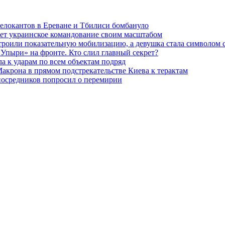
релокантов в Ереване и Тбилиси бомбануло
гает украинское командование своим масштабом
устроили показательную мобилизацию, а девушка стала символом
«Упыри» на фронте. Кто слил главный секрет?
ла к ударам по всем объектам подряд
Макрона в прямом подстрекательстве Киева к терактам
 посредников попросил о перемирии