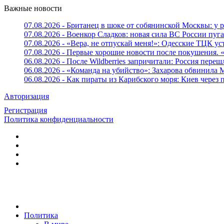
Важные новости
07.08.2026 - Британец в шоке от собянинской Москвы: у 
07.08.2026 - Военкор Сладков: новая сила ВС России пу
07.08.2026 - «Вера, не отпускай меня!»: Одесские ТЦК 
07.08.2026 - Первые хорошие новости после покушения. 
06.08.2026 - После Wildberries запричитали: Россия переш
06.08.2026 - «Команда на убийство»: Захарова обвинила 
06.08.2026 - Как пираты из Карибского моря: Киев через
Авторизация
Регистрация
Политика конфиденциальности
Политика