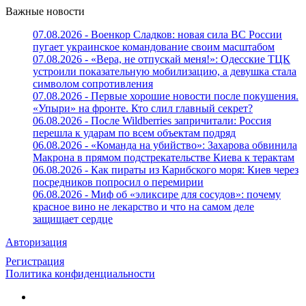
Важные новости
07.08.2026 - Военкор Сладков: новая сила ВС России
пугает украинское командование своим масштабом
07.08.2026 - «Вера, не отпускай меня!»: Одесские ТЦК
устроили показательную мобилизацию, а девушка стала
символом сопротивления
07.08.2026 - Первые хорошие новости после покушения.
«Упыри» на фронте. Кто слил главный секрет?
06.08.2026 - После Wildberries запричитали: Россия
перешла к ударам по всем объектам подряд
06.08.2026 - «Команда на убийство»: Захарова обвинила
Макрона в прямом подстрекательстве Киева к терактам
06.08.2026 - Как пираты из Карибского моря: Киев через
посредников попросил о перемирии
06.08.2026 - Миф об «эликсире для сосудов»: почему
красное вино не лекарство и что на самом деле
защищает сердце
Авторизация
Регистрация
Политика конфиденциальности