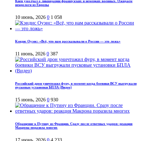
Киев умолчал о ликвидации французских и немецких военных. Ожидаем
некрологи из Европы
10 июнь, 2026
0
1 058
Кэндис Оуэнс: «Всё, что нам рассказывали о России — это ложь»
11 июнь, 2026
0
387
Российский дрон уничтожил фуру, в момент когда боевики ВСУ выгружали
пусковые установки БПЛА (Видео)
15 июнь, 2026
0
930
Обращение к Путину из Франции. Сразу после ответных ударов: реакция
Макрона поразила многих
17 июнь, 2026
0
4 233