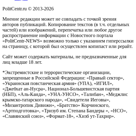
PolitCentr.ru © 2013-2026
Мнение редакции может не совпадать с точкой зрения
авторов публикаций. Копирование текстов (в т.ч. отдельных
частей) или изображений, перепечатка или любое другое
распространение информации с Новостного портала
«PolitCentr-NEWS» возможно только с указанием гиперссылки
на страницу, с которой был осуществлен копипаст или рерайт.
Сайт может содержать материалы, не предназначенные для
лиц младше 18 лет.
*Экстремистские и террористические организации,
запрещенные в Российской Федерации: «Правый сектор»,
«Украинская повстанческая армия» (УПА), «ИГИЛ»,
«Джебхат ан-Нусра», Национал-Большевистская партия
(НБП), «Аль-Каида», «УНА-УНСО», «Талибан», «Меджлис
крымско-татарского народа», «Свидетели Иеговы»,
«Мизантропик Дивижн», «Братство» Корчинского,
«Артподготовка», «Тризуб им. Степана Бандеры », «НСО»,
«Славянский союз», «Формат-18», «Хизб ут-Тахрир».