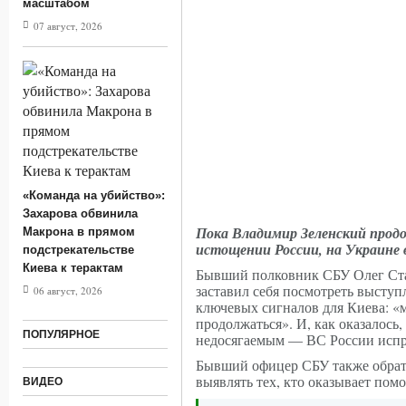
масштабом
06.08.20
07 август, 2026
лекарств
«Команда на убийство»:
Захарова обвинила
Пока Владимир Зеленский продо
Макрона в прямом
истощении России, на Украине 
подстрекательстве
Киева к терактам
Бывший полковник СБУ Олег Стар
заставил себя посмотреть выступ
06 август, 2026
ключевых сигналов для Киева: «м
продолжаться». И, как оказалось
ПОПУЛЯРНОЕ
недосягаемым — ВС России испр
Бывший офицер СБУ также обрати
выявлять тех, кто оказывает пом
ВИДЕО