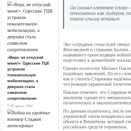
Он сказал ключевое слово 
отношении как лидеров, та
такое слышу впервые.
Экс-сотрудник спецслужб связал 
Финляндией и странами Балтии, 
назвавшего происходящее войной
«Вера, не отпускай
подготовку к дальнейшей эскала
меня!»: Одесские ТЦК
Однако политолог Михаил Павлив
устроили
подобных заявлений. По его слов
показательную
как и считать Старикова надёжн
мобилизацию, а
что реакция украинской политиче
девушка стала
Павлив отмечает, что Стариков 
символом
анализом, однако его эмоционал
сопротивления
политических и околополитическ
07 август, 2026
По данным политолога, после по
украинской элиты воцарилось на
объекта в Вишнёвом, который сч
российских средств поражения.