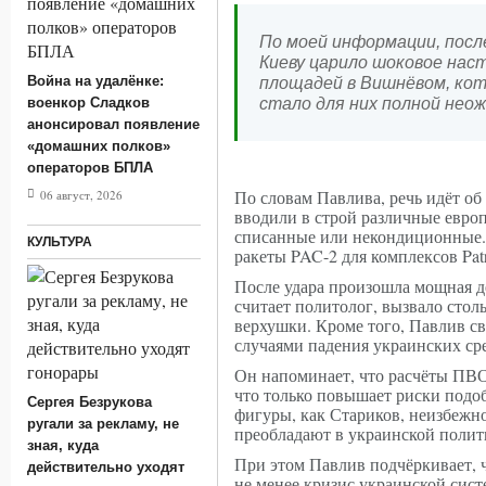
По моей информации, посл
Киеву царило шоковое нас
Война на удалёнке:
площадей в Вишнёвом, кот
военкор Сладков
стало для них полной нео
анонсировал появление
«домашних полков»
операторов БПЛА
По словам Павлива, речь идёт о
06 август, 2026
вводили в строй различные евро
списанные или некондиционные. 
КУЛЬТУРА
ракеты PAC-2 для комплексов Patr
После удара произошла мощная д
считает политолог, вызвало сто
верхушки. Кроме того, Павлив с
случаями падения украинских ср
Он напоминает, что расчёты ПВО
что только повышает риски подо
Сергея Безрукова
фигуры, как Стариков, неизбежно
ругали за рекламу, не
преобладают в украинской полит
зная, куда
При этом Павлив подчёркивает, 
действительно уходят
не менее кризис украинской сис