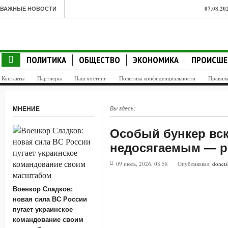
07.08.20
ВАЖНЫЕ НОВОСТИ
украинс
07.08.20
ПОЛИТИКА
ОБЩЕСТВО
ЭКОНОМИКА
ПРОИСШЕ
показате
Контакты
Партнеры
Наш хостинг
Политика конфиденциальности
Правил
сопроти
07.08.20
МНЕНИЕ
Вы здесь:
фронте. 
Особый бункер вск
06.08.20
недосягаемым — р
по всем 
09 июль, 2026, 08:58
Опубликовал:
donets
06.08.20
прямом п
Военкор Сладков:
новая сила ВС России
06.08.20
пугает украинское
командование своим
попросил