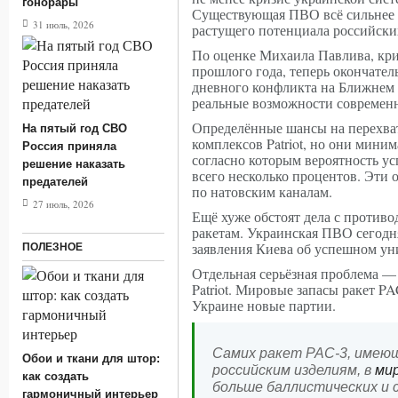
гонорары
Существующая ПВО всё сильнее н
31 июль, 2026
растущего потенциала российски
По оценке Михаила Павлива, к
прошлого года, теперь окончател
дневного конфликта на Ближнем 
реальные возможности современ
Определённые шансы на перехват
На пятый год СВО
комплексов Patriot, но они миним
Россия приняла
согласно которым вероятность ус
решение наказать
всего несколько процентов. Эти 
предателей
по натовским каналам.
27 июль, 2026
Ещё хуже обстоят дела с против
ракетам. Украинская ПВО сегодн
заявления Киева об успешном у
ПОЛЕЗНОЕ
Отдельная серьёзная проблема —
Patriot. Мировые запасы ракет P
Украине новые партии.
Самих ракет PAC-3, имею
Обои и ткани для штор:
российским изделиям, в
ми
как создать
больше баллистических и с
гармоничный интерьер