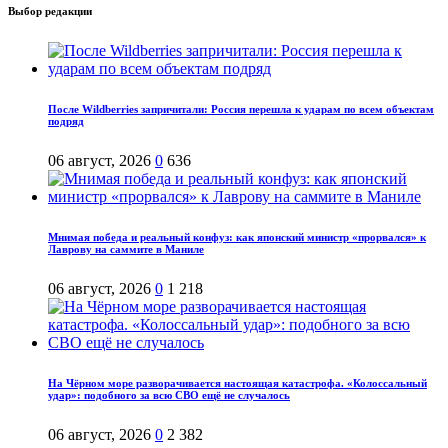
Выбор редакции
После Wildberries запричитали: Россия перешла к ударам по всем объектам
подряд
06 август, 2026
0
636
Мнимая победа и реальный конфуз: как японский министр «прорвался» к
Лаврову на саммите в Маниле
06 август, 2026
0
1 218
На Чёрном море разворачивается настоящая катастрофа. «Колоссальный
удар»: подобного за всю СВО ещё не случалось
06 август, 2026
0
2 382