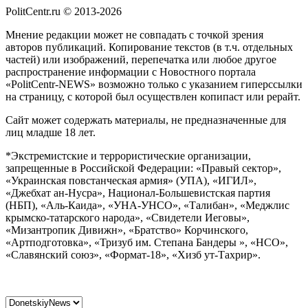
PolitCentr.ru © 2013-2026
Мнение редакции может не совпадать с точкой зрения
авторов публикаций. Копирование текстов (в т.ч. отдельных
частей) или изображений, перепечатка или любое другое
распространение информации с Новостного портала
«PolitCentr-NEWS» возможно только с указанием гиперссылки
на страницу, с которой был осуществлен копипаст или рерайт.
Сайт может содержать материалы, не предназначенные для
лиц младше 18 лет.
*Экстремистские и террористические организации,
запрещенные в Российской Федерации: «Правый сектор»,
«Украинская повстанческая армия» (УПА), «ИГИЛ»,
«Джебхат ан-Нусра», Национал-Большевистская партия
(НБП), «Аль-Каида», «УНА-УНСО», «Талибан», «Меджлис
крымско-татарского народа», «Свидетели Иеговы»,
«Мизантропик Дивижн», «Братство» Корчинского,
«Артподготовка», «Тризуб им. Степана Бандеры », «НСО»,
«Славянский союз», «Формат-18», «Хизб ут-Тахрир».