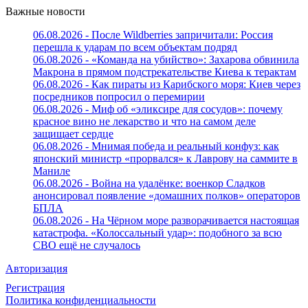
Важные новости
06.08.2026 - После Wildberries запричитали: Россия
перешла к ударам по всем объектам подряд
06.08.2026 - «Команда на убийство»: Захарова обвинила
Макрона в прямом подстрекательстве Киева к терактам
06.08.2026 - Как пираты из Карибского моря: Киев через
посредников попросил о перемирии
06.08.2026 - Миф об «эликсире для сосудов»: почему
красное вино не лекарство и что на самом деле
защищает сердце
06.08.2026 - Мнимая победа и реальный конфуз: как
японский министр «прорвался» к Лаврову на саммите в
Маниле
06.08.2026 - Война на удалёнке: военкор Сладков
анонсировал появление «домашних полков» операторов
БПЛА
06.08.2026 - На Чёрном море разворачивается настоящая
катастрофа. «Колоссальный удар»: подобного за всю
СВО ещё не случалось
Авторизация
Регистрация
Политика конфиденциальности