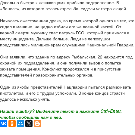
Довольно быстро к «ляшковцам» прибыло подкрепление. В
«Ланосе», из которого велась стрельба, сидели четверо людей.
Началась ожесточенная драка, во время которой одного из тех, кто
сидел в машине, нещадно избили его же военной каской. От
верной смерти мужчину спас патруль ГСО, который примчался к
месту инцидента. Дальше больше. Люди из легковушки
представились милиционерам служащими Национальной Гвардии.
Они заявили, что здание по адресу Рыбальская, 22 находится под
охраной их подразделения, и они получили вызов о попытке
захвата помещения. Конфликт продолжался и в присутствии
представителей правоохранительных органов.
Один из якобы представителей Нацгвардии пытался размахивать
пистолетом, и его с трудом успокоили. В конце концов страсти
удалось несколько унять.
Нашли ошибку? Выделите текст и нажмите Ctrl+Enter,
чтобы сообщить нам о ней.