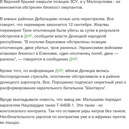
В Верхней Крынке накрыли позиции ЗСУ, а у Малоорловки - из
минометов обстрелян блокпост оккупантов.
В южных районах Дебальцево ночью шла перестрелка. Все
говорят, что перемирие закончится 12 сентября. Жертвы
перемирия Трое ополченцев были убиты за сутки в результате
обстрелов в
ДНР
, сообщили власти Донецкой народной
республики. "В поселке Березовое обстреляны позиции
ополченцев, двое убитых, трое раненых. Украинскими войсками
атакован блокпост в Еленовке, один ополченец погиб, двое —
ранены", — говорится в сообщении
ДНР
.
Кроме того, по информации
ДНР
, вблизи Донецка велась
беспорядочная стрельба, ополчение обстреливали и в районе
донецкого аэропорта. Все, Порошенко подписал секретный указ о
расформировании карательного батальона "Шахтерск".
Вроде выкладывали новость, что завод им. Малышева передал
карателям Нацгвардии танки Т-64БВ-1. Эти танки - из
конголезского контракта. Так что оставили укры негров без танков.
Необязательность укропов по контрактам уже и в африках притча
во языцах.