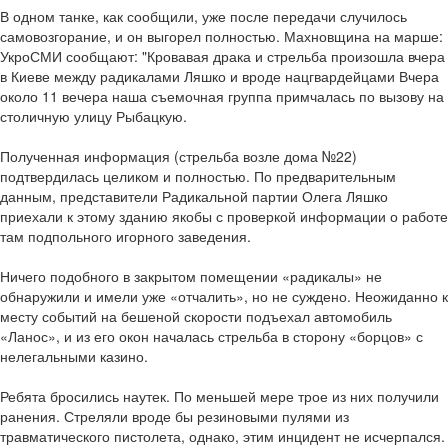
В одном танке, как сообщили, уже после передачи случилось
самовозгорание, и он выгорел полностью. Махновщина на марше:
УкроСМИ сообщают: "Кровавая драка и стрельба произошла вчера
в Киеве между радикалами Ляшко и вроде нацгвардейцами Вчера
около 11 вечера наша съемочная группа примчалась по вызову на
столичную улицу Рыбацкую.
Полученная информация (стрельба возле дома №22)
подтвердилась целиком и полностью. По предварительным
данным, представители Радикальной партии Олега Ляшко
приехали к этому зданию якобы с проверкой информации о работе
там подпольного игорного заведения.
Ничего подобного в закрытом помещении «радикалы» не
обнаружили и имели уже «отчалить», но не суждено. Неожиданно к
месту событий на бешеной скорости подъехал автомобиль
«Ланос», и из его окон началась стрельба в сторону «борцов» с
нелегальными казино.
Ребята бросились наутек. По меньшей мере трое из них получили
ранения. Стреляли вроде бы резиновыми пулями из
травматического пистолета, однако, этим инцидент не исчерпался.