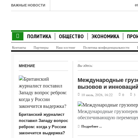
0
ВАЖНЫЕ НОВОСТИ
к
0
ПОЛИТИКА
ОБЩЕСТВО
ЭКОНОМИКА
ПРО
о
Контакты
Партнеры
Наш хостинг
Политика конфиденциальности
0
в
МНЕНИЕ
Вы здесь:
0
Международные грузо
п
вызовов и инноваци
0
10 июль, 2026, 16:22
0
3
т
Международные грузоперево
0
Британский журналист
обеспечивающую перемещени
поставил Западу вопрос
и
Подробнее ...
ребром: когда у России
закончится выдержка?
0