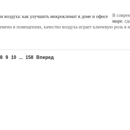
В совре
мире
, гд
емени в помещениях, качество воздуха играет ключевую роль в 
8
9
10
...
158
Вперед