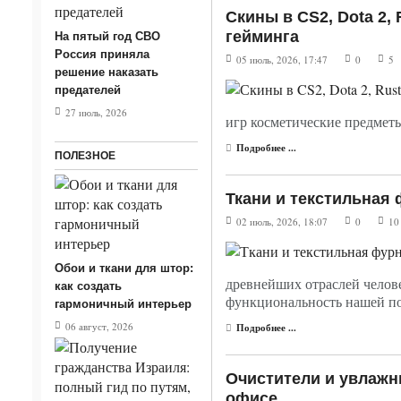
Скины в CS2, Dota 2,
гейминга
На пятый год СВО
Россия приняла
05 июль, 2026, 17:47
0
5
решение наказать
предателей
27 июль, 2026
игр косметические предметы
Подробнее ...
ПОЛЕЗНОЕ
Ткани и текстильная 
02 июль, 2026, 18:07
0
10
Обои и ткани для штор:
древнейших отраслей челове
как создать
функциональность нашей п
гармоничный интерьер
06 август, 2026
Подробнее ...
Очистители и увлажни
офисе