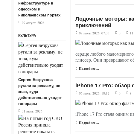
инфраструктуре в
одесском и
николаевском портах
Лодочные моторы: ка
09 август, 2026
приключений
08 июль, 2026, 07:35
0
11
КУЛЬТУРА
сердце любого маломерного 
глиссер. Они превращают о
Подробнее ...
Сергея Безрукова
iPhone 17 Pro: обзор
ругали за рекламу, не
зная, куда
06 июль, 2026, 18:12
0
8
действительно уходят
гонорары
31 июль, 2026
iPhone 17 Pro стала одним 
Подробнее ...