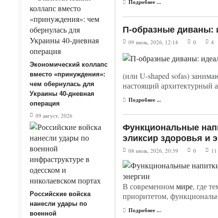
Подробнее ...
П-образные диваны: 
09 июль, 2026, 12:14
0
4
Экономический коллапс
вместо «принуждения»:
(или U-shaped sofas) заним
чем обернулась для
настоящий архитектурный а
Украины 40-дневная
Подробнее ...
операция
09 август, 2026
Функциональные напи
эликсир здоровья и 
08 июль, 2026, 20:39
0
11
В современном
мире
, где т
Российские войска
приоритетом, функциональн
нанесли удары по
Подробнее ...
военной