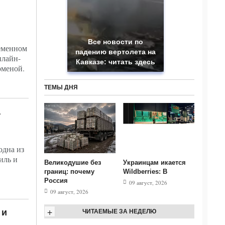
Все новости по
еменном
падению вертолета на
лайн-
Кавказе: читать здесь
оменой.
ТЕМЫ ДНЯ
а
одна из
иль и
Великодушие без
Украинцам икается
границ: почему
Wildberries: В
Россия
09 август, 2026
09 август, 2026
+
 и
ЧИТАЕМЫЕ ЗА НЕДЕЛЮ