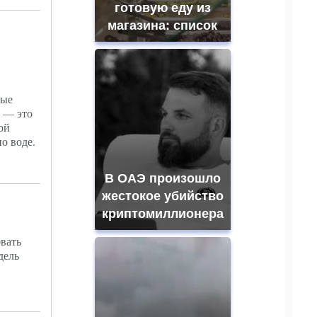
готовую еду из
магазина: список
ые
 — это
ой
о воде.
В ОАЭ произошло
жестокое убийство
криптомиллионера
вать
дель