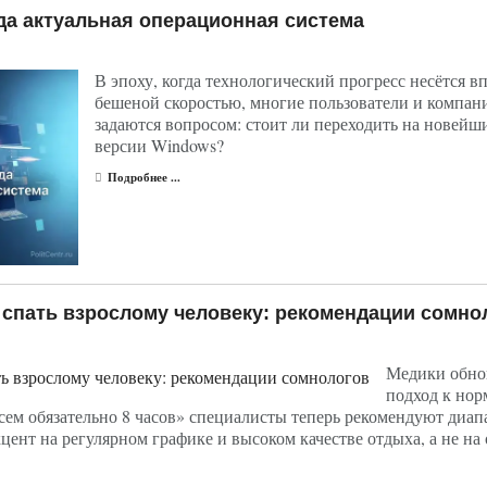
гда актуальная операционная система
рогнозирует вынужденное принятие условий России
В эпоху, когда технологический прогресс несётся вп
бешеной скоростью, многие пользователи и компан
задаются вопросом: стоит ли переходить на новейш
версии Windows?
Подробнее ...
 спать взрослому человеку: рекомендации сомно
Медики обно
подход к нор
сем обязательно 8 часов» специалисты теперь рекомендуют диап
кцент на регулярном графике и высоком качестве отдыха, а не на