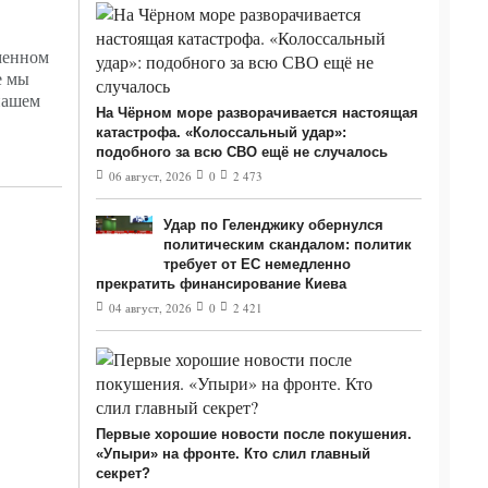
менном
е мы
нашем
На Чёрном море разворачивается настоящая
катастрофа. «Колоссальный удар»:
подобного за всю СВО ещё не случалось
06 август, 2026
0
2 473
Удар по Геленджику обернулся
политическим скандалом: политик
требует от ЕС немедленно
прекратить финансирование Киева
04 август, 2026
0
2 421
Первые хорошие новости после покушения.
«Упыри» на фронте. Кто слил главный
секрет?