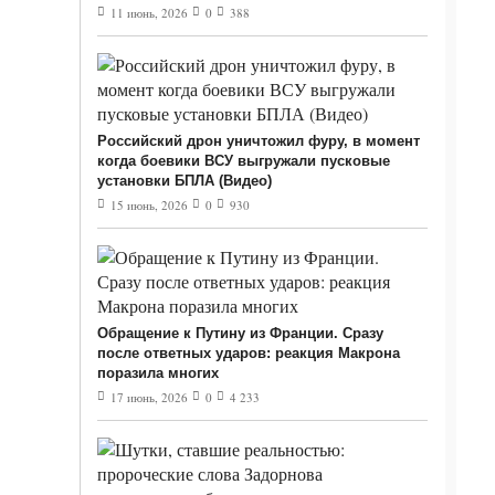
11 июнь, 2026
0
388
Российский дрон уничтожил фуру, в момент
когда боевики ВСУ выгружали пусковые
установки БПЛА (Видео)
15 июнь, 2026
0
930
Обращение к Путину из Франции. Сразу
после ответных ударов: реакция Макрона
поразила многих
17 июнь, 2026
0
4 233