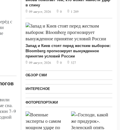
в спину
09 август, 2026
0
1 289
ерёд с
ии
ие
Запад и Киев стоят перед жестким выбором:
Bloomberg прогнозирует вынужденное
принятие условий России
09 август, 2026
0
327
ОБЗОР СМИ
логов
ИНТЕРЕСНОЕ
вили
ФОТОРЕПОРТАЖИ
ме сна.
азон 7–9
 одной