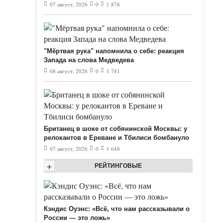
07 август, 2026
0
1 878
"Мёртвая рука" напомнила о себе: реакция
Запада на слова Медведева
08 август, 2026
0
1 741
Британец в шоке от собянинской Москвы: у
релокантов в Ереване и Тбилиси бомбануло
07 август, 2026
0
1 648
+
РЕЙТИНГОВЫЕ
Кэндис Оуэнс: «Всё, что нам рассказывали о
России — это ложь»