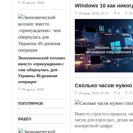
09 август, 2026
Windows 10 как нико
п
10 июль, 2026, 12:11
0
10
Экономический коллапс
вместо «принуждения»:
чем обернулась для
Украины 40-дневная
операция
Сколько часов нужно
09 август, 2026
10 июль, 2026, 07:58
0
73
ПОПУЛЯРНОЕ
Вместо строгого правила «в
часов для взрослых, делая а
ВИДЕО
конкретной цифре.