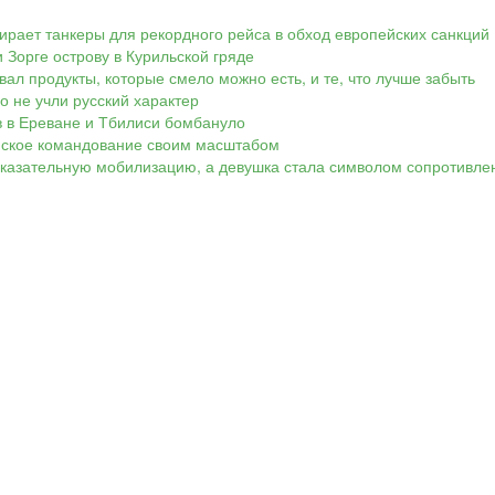
ирает танкеры для рекордного рейса в обход европейских санкций
 Зорге острову в Курильской гряде
вал продукты, которые смело можно есть, и те, что лучше забыть
Но не учли русский характер
ов в Ереване и Тбилиси бомбануло
аинское командование своим масштабом
показательную мобилизацию, а девушка стала символом сопротивле