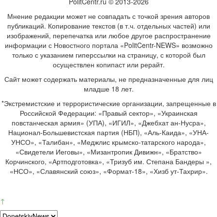
PolitCentr.ru © 2013-2026
Мнение редакции может не совпадать с точкой зрения авторов
публикаций. Копирование текстов (в т.ч. отдельных частей) или
изображений, перепечатка или любое другое распространение
информации с Новостного портала «PolitCentr-NEWS» возможно
только с указанием гиперссылки на страницу, с которой был
осуществлен копипаст или рерайт.
Сайт может содержать материалы, не предназначенные для лиц
младше 18 лет.
*Экстремистские и террористические организации, запрещенные в
Российской Федерации: «Правый сектор», «Украинская
повстанческая армия» (УПА), «ИГИЛ», «Джебхат ан-Нусра»,
Национал-Большевистская партия (НБП), «Аль-Каида», «УНА-
УНСО», «Талибан», «Меджлис крымско-татарского народа»,
«Свидетели Иеговы», «Мизантропик Дивижн», «Братство»
Корчинского, «Артподготовка», «Тризуб им. Степана Бандеры »,
«НСО», «Славянский союз», «Формат-18», «Хизб ут-Тахрир».
↑