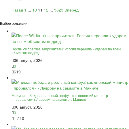
Назад
1
...
10
11
12
...
5623
Вперед
Выбор редакции
После Wildberries запричитали: Россия перешла к ударам по всем
объектам подряд
06 август, 2026
0
619
Мнимая победа и реальный конфуз: как японский министр
«прорвался» к Лаврову на саммите в Маниле
06 август, 2026
0
1 210