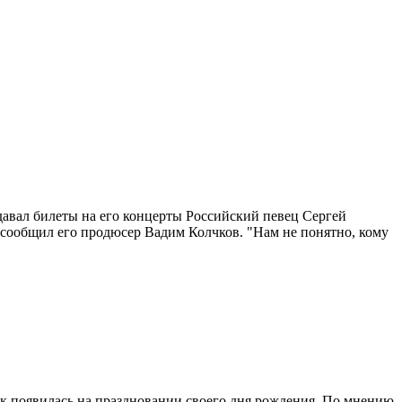
давал билеты на его концерты Российский певец Сергей
м сообщил его продюсер Вадим Колчков. "Нам не понятно, кому
к появилась на праздновании своего дня рождения. По мнению