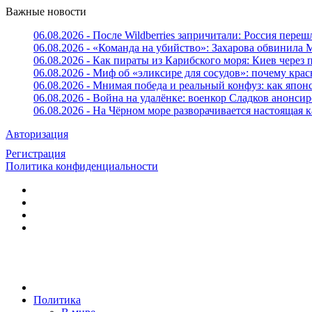
Важные новости
06.08.2026 - После Wildberries запричитали: Россия переш
06.08.2026 - «Команда на убийство»: Захарова обвинила 
06.08.2026 - Как пираты из Карибского моря: Киев через
06.08.2026 - Миф об «эликсире для сосудов»: почему крас
06.08.2026 - Мнимая победа и реальный конфуз: как япо
06.08.2026 - Война на удалёнке: военкор Сладков анон
06.08.2026 - На Чёрном море разворачивается настоящая 
Авторизация
Регистрация
Политика конфиденциальности
Политика