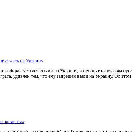
е собирался с гастролями на Украину, и непонятно, кто там про
грата, удивлен тем, что ему запрещен въезд на Украину. Об это
дера партии «Батькивщина» Юлии Тимошенко, в котором полити