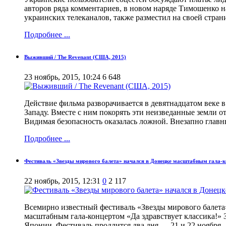
авторов ряда комментариев, в новом наряде Тимошенко 
украинских телеканалов, также разместил на своей стран
Подробнее ...
Выживший / The Revenant (США, 2015)
23 ноябрь, 2015, 10:24
6 648
Действие фильма разворачивается в девятнадцатом веке
Западу. Вместе с ним покорять эти неизведанные земли о
Видимая безопасность оказалась ложной. Внезапно главн
Подробнее ...
Фестиваль «Звезды мирового балета» начался в Донецке масштабным гала-
22 ноябрь, 2015, 12:31
0
2 117
Всемирно известный фестиваль «Звезды мирового балета»
масштабным гала-концертом «Да здравствует классика!» З
Японии. Фестиваль продлится два дня — 21 и 22 ноября