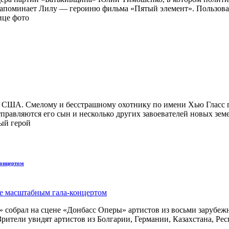
напоминает Лилу — героиню фильма «Пятый элемент». Пользоват
ице фото
 в США. Смелому и бесстрашному охотнику по имени Хью Гласс 
тправляются его сын и несколько других завоевателей новых зем
ый герой
концертом
 собрал на сцене «Донбасс Оперы» артистов из восьми зарубежн
рители увидят артистов из Болгарии, Германии, Казахстана, Ре