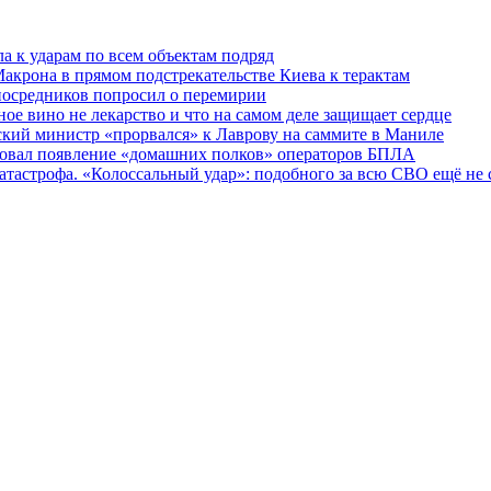
ла к ударам по всем объектам подряд
Макрона в прямом подстрекательстве Киева к терактам
 посредников попросил о перемирии
ное вино не лекарство и что на самом деле защищает сердце
нский министр «прорвался» к Лаврову на саммите в Маниле
сировал появление «домашних полков» операторов БПЛА
катастрофа. «Колоссальный удар»: подобного за всю СВО ещё не 