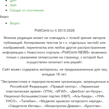
ДНР
ЛНР
Сводки от ополчения
Видео
Видео
PolitCentr.ru © 2013-2026
Мнение редакции может не совпадать с точкой зрения авторов
публикаций. Копирование текстов (в т.ч. отдельных частей) или
изображений, перепечатка или любое другое распространение
информации с Новостного портала «PolitCentr-NEWS» возможно
только с указанием гиперссылки на страницу, с которой был
осуществлен копипаст или рерайт.
Сайт может содержать материалы, не предназначенные для лиц
младше 18 лет.
*Экстремистские и террористические организации, запрещенные в
Российской Федерации: «Правый сектор», «Украинская
повстанческая армия» (УПА), «ИГИЛ», «Джебхат ан-Нусра»,
Национал-Большевистская партия (НБП), «Аль-Каида», «УНА-
УНСО», «Талибан», «Меджлис крымско-татарского народа»,
«Свидетели Иеговы», «Мизантропик Дивижн», «Братство»