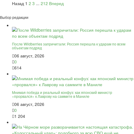
Назад
1
2
3
...
212
Вперед
Выбор редакции
После Wildberries запричитали: Россия перешла к ударам по всем
объектам подряд
06 август, 2026
0
614
Мнимая победа и реальный конфуз: как японский министр
«прорвался» к Лаврову на саммите в Маниле
06 август, 2026
0
1 204