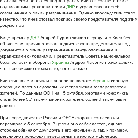
и Славянском остаются под контролем Киева в соответствии с
подписанным представителями
ДНР
и украинских властей
соглашением о линии разграничения. Однако впоследствии стало
известно, что Киев отозвал подпись своего представителя под этим
документом.
Вице-премьер
ДНР
Андрей Пургин заявил в среду, что Киев без
объяснения причин отозвал подпись своего представителя под
документом о линии разграничения между ополчением и
украинскими силовиками. Представитель Совета национальной
безопасности и обороны
Украины
Андрей Лысенко позже заявил,
что "невозможно отозвать то, чего не было".
Киевские власти начали в апреле на востоке
Украины
силовую
операцию против недовольных февральским госпереворотом
жителей. По данным ООН на 15 октября, жертвами конфликта
стали более 3,7 тысячи мирных жителей, более 9 тысяч были
ранены.
При посредничестве России и ОБСЕ стороны согласовали
перемирие с 5 сентября. В целом оно соблюдается, однако
стороны обвиняют друг друга в его нарушении, так, к примеру,
регулярно происходят перестрелки в аэропорту Донецка.