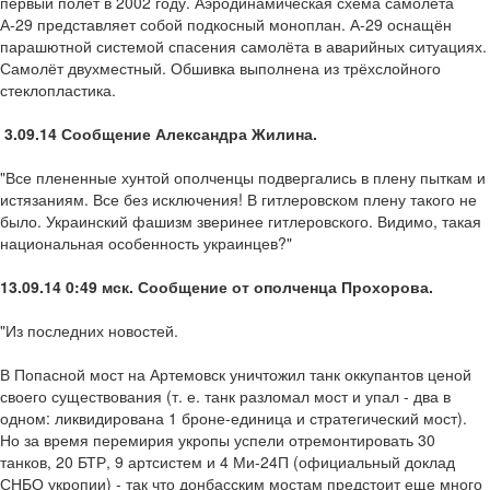
первый полет в 2002 году. Аэродинамическая схема самолёта
А-29 представляет собой подкосный моноплан. А-29 оснащён
парашютной системой спасения самолёта в аварийных ситуациях.
Самолёт двухместный. Обшивка выполнена из трёхслойного
стеклопластика.
3.09.14 Сообщение Александра Жилина.
"Все плененные хунтой ополченцы подвергались в плену пыткам и
истязаниям. Все без исключения! В гитлеровском плену такого не
было. Украинский фашизм зверинее гитлеровского. Видимо, такая
национальная особенность украинцев?"
13.09.14 0:49 мск. Сообщение от ополченца Прохорова.
"Из последних новостей.
В Попасной мост на Артемовск уничтожил танк оккупантов ценой
своего существования (т. е. танк разломал мост и упал - два в
одном: ликвидирована 1 броне-единица и стратегический мост).
Но за время перемирия укропы успели отремонтировать 30
танков, 20 БТР, 9 артсистем и 4 Ми-24П (официальный доклад
СНБО укропии) - так что донбасским мостам предстоит еще много