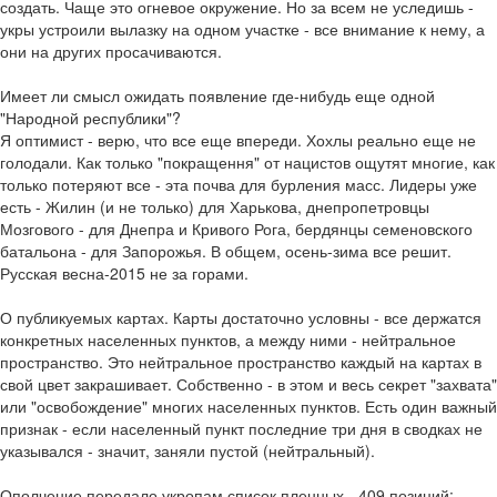
создать. Чаще это огневое окружение. Но за всем не уследишь -
укры устроили вылазку на одном участке - все внимание к нему, а
они на других просачиваются.
Имеет ли смысл ожидать появление где-нибудь еще одной
"Народной республики"?
Я оптимист - верю, что все еще впереди. Хохлы реально еще не
голодали. Как только "покращення" от нацистов ощутят многие, как
только потеряют все - эта почва для бурления масс. Лидеры уже
есть - Жилин (и не только) для Харькова, днепропетровцы
Мозгового - для Днепра и Кривого Рога, бердянцы семеновского
батальона - для Запорожья. В общем, осень-зима все решит.
Русская весна-2015 не за горами.
О публикуемых картах. Карты достаточно условны - все держатся
конкретных населенных пунктов, а между ними - нейтральное
пространство. Это нейтральное пространство каждый на картах в
свой цвет закрашивает. Собственно - в этом и весь секрет "захвата"
или "освобождение" многих населенных пунктов. Есть один важный
признак - если населенный пункт последние три дня в сводках не
указывался - значит, заняли пустой (нейтральный).
Ополчение передало укропам список пленных - 409 позиций: