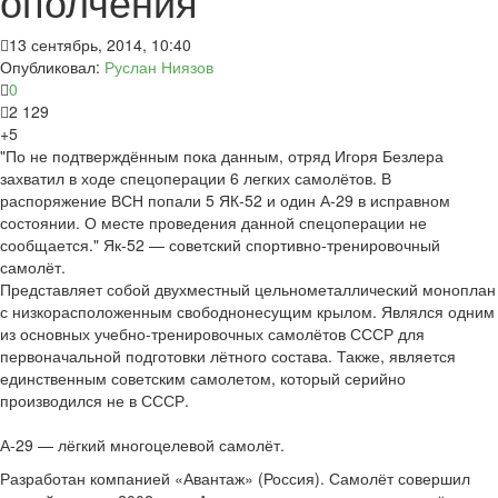
ополчения
13 сентябрь, 2014, 10:40
Опубликовал:
Руслан Ниязов
0
2 129
+5
"По не подтверждённым пока данным, отряд Игоря Безлера
захватил в ходе спецоперации 6 легких самолётов. В
распоряжение ВСН попали 5 ЯК-52 и один А-29 в исправном
состоянии. О месте проведения данной спецоперации не
сообщается." Як-52 — советский спортивно-тренировочный
самолёт.
Представляет собой двухместный цельнометаллический моноплан
с низкорасположенным свободнонесущим крылом. Являлся одним
из основных учебно-тренировочных самолётов СССР для
первоначальной подготовки лётного состава. Также, является
единственным советским самолетом, который серийно
производился не в СССР.
А-29 — лёгкий многоцелевой самолёт.
Разработан компанией «Авантаж» (Россия). Самолёт совершил