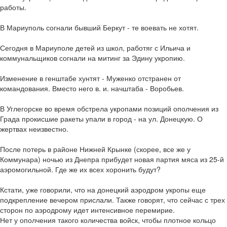
работы.
В Мариуполь согнали бывший Беркут - те воевать не хотят.
Сегодня в Мариуполе детей из школ, работяг с Ильича и
коммунальщиков согнали на митинг за Эдину укропию.
Изменение в генштабе хунтят - Муженко отстранен от
командования. Вместо него в. и. начштаба - Воробьев.
В Углегорске во время обстрела укропами позиций ополчения из
Града прокисшие ракеты упали в город - на ул. Донецкую. О
жертвах неизвестно.
После потерь в районе Нижней Крынке (скорее, все же у
Коммунара) ночью из Днепра прибудет новая партия мяса из 25-й
аэромогильной. Где же их всех хоронить будут?
Кстати, уже говорили, что на донецкий аэродром укропы еще
подкрепление вечером прислали. Также говорят, что сейчас с трех
сторон по аэродрому идет интенсивное перемирие.
Нет у ополчения такого количества войск, чтобы плотное кольцо