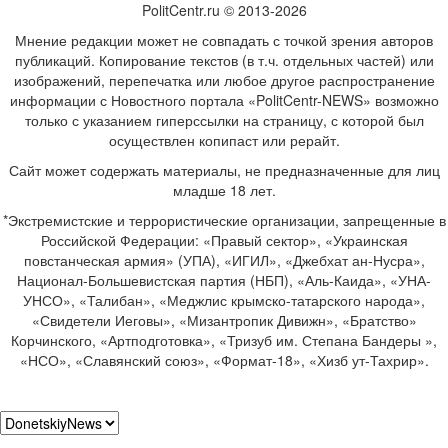
PolitCentr.ru © 2013-2026
Мнение редакции может не совпадать с точкой зрения авторов
публикаций. Копирование текстов (в т.ч. отдельных частей) или
изображений, перепечатка или любое другое распространение
информации с Новостного портала «PolitCentr-NEWS» возможно
только с указанием гиперссылки на страницу, с которой был
осуществлен копипаст или рерайт.
Сайт может содержать материалы, не предназначенные для лиц
младше 18 лет.
*Экстремистские и террористические организации, запрещенные в
Российской Федерации: «Правый сектор», «Украинская
повстанческая армия» (УПА), «ИГИЛ», «Джебхат ан-Нусра»,
Национал-Большевистская партия (НБП), «Аль-Каида», «УНА-
УНСО», «Талибан», «Меджлис крымско-татарского народа»,
«Свидетели Иеговы», «Мизантропик Дивижн», «Братство»
Корчинского, «Артподготовка», «Тризуб им. Степана Бандеры »,
«НСО», «Славянский союз», «Формат-18», «Хизб ут-Тахрир».