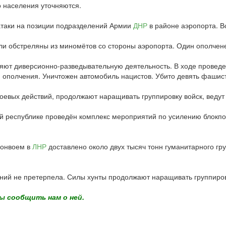
 населения уточняются.
атаки на позиции подразделений Армии
ДНР
в районе аэропорта. Вс
ыли обстреляны из миномётов со стороны аэропорта. Один ополчен
ют диверсионно-разведывательную деятельность. В ходе проведе
ополчения. Уничтожен автомобиль нацистов. Убито девять фашист
оевых действий, продолжают наращивать группировку войск, ведут
ой республике проведён комплекс мероприятий по усилению блокпо
конвоем в
ЛНР
доставлено около двух тысяч тонн гуманитарного гр
ий не претерпела. Силы хунты продолжают наращивать группиров
ы сообщить нам о ней.