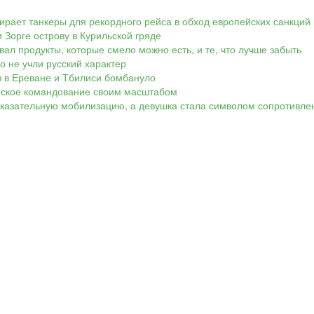
ирает танкеры для рекордного рейса в обход европейских санкций
 Зорге острову в Курильской гряде
вал продукты, которые смело можно есть, и те, что лучше забыть
Но не учли русский характер
ов в Ереване и Тбилиси бомбануло
аинское командование своим масштабом
показательную мобилизацию, а девушка стала символом сопротивле