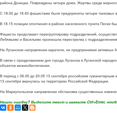
района Донецка. Повреждены четыре дома. Жертвы среди мирного
С 18.00 до 18.40 фашистами были предприняты четыре танковых 
В 18.15 позиции ополчения в районе населенного пункта Пески б
Фашисты продолжают перегруппировку подразделений, осуществля
Лебяжьево и Васильево произошла перестрелка с подразделением 
На Луганском направлении каратели, не предпринимая активных б
В связи с празднованием дня города Луганска в Луганской народн
объектов жизнеобеспечения.
В период с 06.00 до 20.05 13 сентября российским гуманитарным 
13 сентября вернулись на территорию Российской Федерации.
На Мариупольском направлении обстановка существенных изменен
Нашли ошибку? Выделите текст и нажмите Ctrl+Enter, чтоб