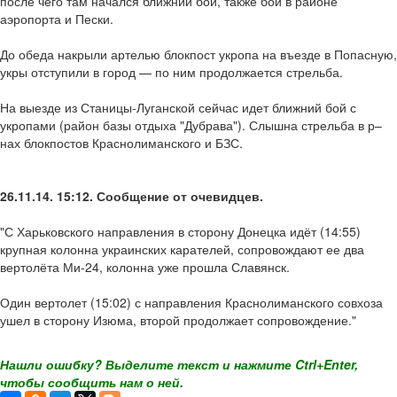
после чего там начался ближний бой, также бои в районе
аэропорта и Пески.
До обеда накрыли артелью блокпост укропа на въезде в Попасную,
укры отступили в город — по ним продолжается стрельба.
На выезде из Станицы-Луганской сейчас идет ближний бой с
укропами (район базы отдыха "Дубрава"). Слышна стрельба в р–
нах блокпостов Краснолиманского и БЗС.
26.11.14. 15:12. Сообщение от очевидцев.
"С Харьковского направления в сторону Донецка идёт (14:55)
крупная колонна украинских карателей, сопровождают ее два
вертолёта Ми-24, колонна уже прошла Славянск.
Один вертолет (15:02) с направления Краснолиманского совхоза
ушел в сторону Изюма, второй продолжает сопровождение."
Нашли ошибку? Выделите текст и нажмите Ctrl+Enter,
чтобы сообщить нам о ней.