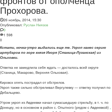
фронтов от ополченца
Прохорова.
26 ноябрь, 2014, 15:30
Опубликовал:
Руслан Ниязов
0
1 598
0
Кстати, ночка-утро выдались еще те. Укроп нанес серию
артударов по горе князя Игоря (Станица-Луганская) из
Ольховки.
Ответка не замедлила себя ждать — досталось всей округе
(Станица, Макарово, Верхняя Ольховая).
Кировск опять пострадал от обстрелов.
Укроп также сильно обстреливал Вергулевку — ответку получил по
Дебальцево.
Утром укроп из Авдеевки начал сумасшедшую стрельбу, в т. ч. по
Донецку, но в основном в район с. Опытного (рядом с Авдеевкой) ,