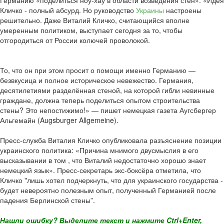
Германию «поделиться ноу-хау в области возведения стен». «Идея
Кличко - полный абсурд. Но руководство
Украины
настроены
решительно. Даже Виталий Кличко, считающийся вполне
умеренным политиком, выступает сегодня за то, чтобы
отгородиться от России колючей проволокой.
То, что он при этом просит о помощи именно Германию —
безвкусица и полное историческое невежество. Германия,
десятилетиями разделённая стеной, на которой гибли невинные
граждане, должна теперь поделиться опытом строительства
стены? Это непостижимо!» — пишет немецкая газета Аугсбергер
Альгемайн (Augsburger Allgemeine).
Пресс-служба Виталия Кличко опубликовала разъяснение позиции
украинского политика: «Причина мнимого двусмыслия в его
высказывании в том , что Виталий недостаточно хорошо знает
немецкий язык». Пресс-секретарь экс-боксёра отметила, что
Кличко "лишь хотел подчеркнуть, что для украинского государства -
будет невероятно полезным опыт, полученный Германией после
падения Берлинской стены”.
Нашли ошибку? Выделите текст и нажмите Ctrl+Enter,