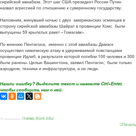
сирийской авиабазе. Этот шаг США президент России Путин
назвал агрессией по отношению к суверенному государству.
Напомним, минувшей ночью с двух американских эсминцев в
сторону сирийской авиабазы Шайрат в провинции Хомс были
выпущены 59 крылатых ракет «Томагавк».
По мнению Пентагона, именно с этой авиабазы Дамаск
осуществил химическую атаку в удерживаемой повстанцами
провинции Идлиб, в результате которой погибли 100 человек и 300
были ранены. Целью Вашингтона, заявил Пентагон, были только
аэродром, техника и инфраструктура, а не люди.
Нашли ошибку? Выделите текст и нажмите Ctrl+Enter,
чтобы сообщить нам о ней.
//news-front.info/
По материалам:
Печать