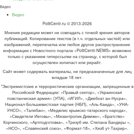
Видео
Видео
PolitCentr.ru © 2013-2026
Мнение редакции может не совпадать с точкой зрения авторов
публикаций. Копирование текстов (в т.ч. отдельных частей) или
изображений, перепечатка или любое другое распространение
информации с Новостного портала «PolitCentr-NEWS» возможно
только с указанием гиперссылки на страницу, с которой был
осуществлен копипаст или рерайт.
Сайт может содержать материалы, не предназначенные для лиц
младше 18 лет.
*Экстремистские и террористические организации, запрещенные в
Российской Федерации: «Правый сектор», «Украинская
повстанческая армия» (УПА), «ИГИЛ», «Джебхат ан-Нусра»,
Национал-Большевистская партия (НБП), «Аль-Каида», «УНА-
УНСО», «Талибан», «Меджлис крымско-татарского народа»,
«Свидетели Иеговы», «Мизантропик Дивижн», «Братство»
Корчинского, «Артподготовка», «Тризуб им. Степана Бандеры »,
«НСО», «Славянский союз», «Формат-18», «Хизб ут-Тахрир».