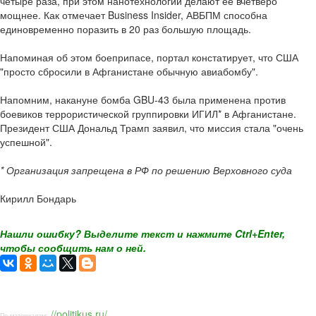
четыре раза, при этом нанотехнологии делают её вчетверо
мощнее. Как отмечает Business Insider, АВБПМ способна
единовременно поразить в 20 раз большую площадь.
Напоминая об этом боеприпасе, портал констатирует, что США
"просто сбросили в Афганистане обычную авиабомбу".
Напомним, накануне бомба GBU-43 была применена против
боевиков террористической группировки ИГИЛ* в Афганистане.
Президент США Дональд Трамп заявил, что миссия стала "очень
успешной".
* Организация запрещена в РФ по решению Верховного суда
Кирилл Бондарь
Нашли ошибку? Выделите текст и нажмите Ctrl+Enter,
чтобы сообщить нам о ней.
//politikus.ru/
По материалам: