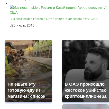
Business Insider: Россия и Китай нашли "ахиллесову пяту" США
25 июль, 2018
Не ешьте эту
В ОАЭ произошло
готовую еду из
жестокое убийство
магазина: список
криптомиллионера