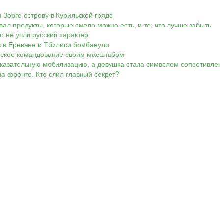
 Зорге острову в Курильской гряде
вал продукты, которые смело можно есть, и те, что лучше забыть
Но не учли русский характер
ов в Ереване и Тбилиси бомбануло
аинское командование своим масштабом
показательную мобилизацию, а девушка стала символом сопротивле
а фронте. Кто слил главный секрет?