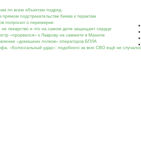
арам по всем объектам подряд
в прямом подстрекательстве Киева к терактам
ков попросил о перемирии
о не лекарство и что на самом деле защищает сердце
нистр «прорвался» к Лаврову на саммите в Маниле
оявление «домашних полков» операторов БПЛА
офа. «Колоссальный удар»: подобного за всю СВО ещё не случало