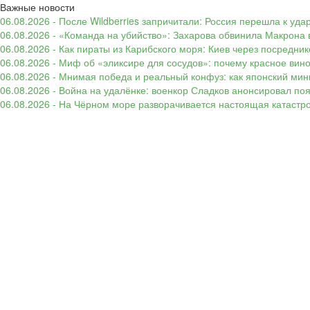
Важные новости
06.08.2026 - После Wildberries запричитали: Россия перешла к уд
06.08.2026 - «Команда на убийство»: Захарова обвинила Макрона 
06.08.2026 - Как пираты из Карибского моря: Киев через посредни
06.08.2026 - Миф об «эликсире для сосудов»: почему красное вин
06.08.2026 - Мнимая победа и реальный конфуз: как японский ми
06.08.2026 - Война на удалёнке: военкор Сладков анонсировал п
06.08.2026 - На Чёрном море разворачивается настоящая катастр