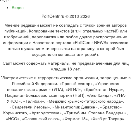
Видео
PolitCentr.ru © 2013-2026
Мнение редакции может не совпадать с точкой зрения авторов
публикаций. Копирование текстов (в т.ч. отдельных частей) или
изображений, перепечатка или любое другое распространение
информации с Новостного портала «PolitCentr-NEWS» возможно
только с указанием гиперссылки на страницу, с которой был
осуществлен копипаст или рерайт.
Сайт может содержать материалы, не предназначенные для лиц
младше 18 лет.
*Экстремистские и террористические организации, запрещенные в
Российской Федерации: «Правый сектор», «Украинская
повстанческая армия» (УПА), «ИГИЛ», «Джебхат ан-Нусра»,
Национал-Большевистская партия (НБП), «Аль-Каида», «УНА-
УНСО», «Талибан», «Меджлис крымско-татарского народа»,
«Свидетели Иеговы», «Мизантропик Дивижн», «Братство»
Корчинского, «Артподготовка», «Тризуб им. Степана Бандеры »,
«НСО», «Славянский союз», «Формат-18», «Хизб ут-Тахрир».