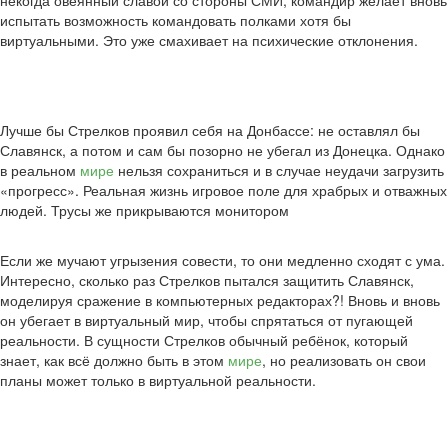
некогда овеянный славой со стороны СМИ, командир желает вновь
испытать возможность командовать полками хотя бы
виртуальными. Это уже смахивает на психические отклонения.
Лучше бы Стрелков проявил себя на Донбассе: не оставлял бы
Славянск, а потом и сам бы позорно не убегал из Донецка. Однако
в реальном
мире
нельзя сохраниться и в случае неудачи загрузить
«прогресс». Реальная жизнь игровое поле для храбрых и отважных
людей. Трусы же прикрываются монитором
Если же мучают угрызения совести, то они медленно сходят с ума.
Интересно, сколько раз Стрелков пытался защитить Славянск,
моделируя сражение в компьютерных редакторах?! Вновь и вновь
он убегает в виртуальный мир, чтобы спрятаться от пугающей
реальности. В сущности Стрелков обычный ребёнок, который
знает, как всё должно быть в этом
мире
, но реализовать он свои
планы может только в виртуальной реальности.