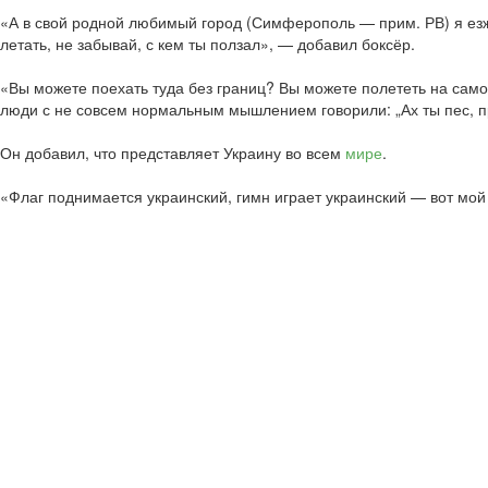
«А в свой родной любимый город (Симферополь — прим. РВ) я езжу,
летать, не забывай, с кем ты ползал», — добавил боксёр.
«Вы можете поехать туда без границ? Вы можете полететь на самол
люди с не совсем нормальным мышлением говорили: „Ах ты пес, пр
Он добавил, что представляет Украину во всем
мире
.
«Флаг поднимается украинский, гимн играет украинский — вот мой