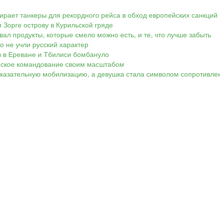
ирает танкеры для рекордного рейса в обход европейских санкций
 Зорге острову в Курильской гряде
вал продукты, которые смело можно есть, и те, что лучше забыть
Но не учли русский характер
ов в Ереване и Тбилиси бомбануло
аинское командование своим масштабом
показательную мобилизацию, а девушка стала символом сопротивле