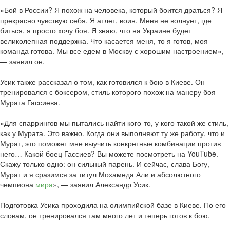
«Бой в России? Я похож на человека, который боится драться? Я
прекрасно чувствую себя. Я атлет, воин. Меня не волнует, где
биться, я просто хочу боя. Я знаю, что на Украине будет
великолепная поддержка. Что касается меня, то я готов, моя
команда готова. Мы все едем в Москву с хорошим настроением»,
— заявил он.
Усик также рассказал о том, как готовился к бою в Киеве. Он
тренировался с боксером, стиль которого похож на манеру боя
Мурата Гассиева.
«Для спаррингов мы пытались найти кого-то, у кого такой же стиль,
как у Мурата. Это важно. Когда они выполняют ту же работу, что и
Мурат, это поможет мне выучить конкретные комбинации против
него… Какой боец Гассиев? Вы можете посмотреть на YouTube.
Скажу только одно: он сильный парень. И сейчас, слава Богу,
Мурат и я сразимся за титул Мохамеда Али и абсолютного
чемпиона
мира
», — заявил Александр Усик.
Подготовка Усика проходила на олимпийской базе в Киеве. По его
словам, он тренировался там много лет и теперь готов к бою.