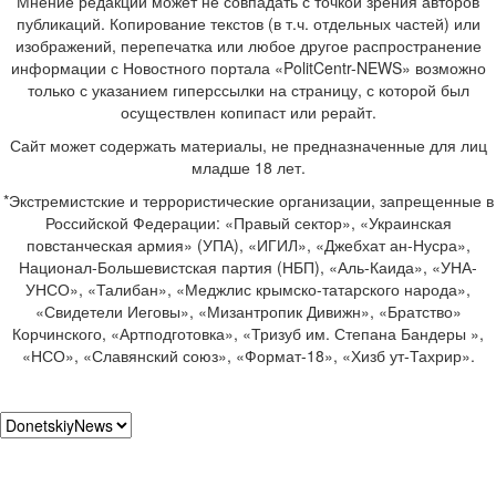
Мнение редакции может не совпадать с точкой зрения авторов
публикаций. Копирование текстов (в т.ч. отдельных частей) или
изображений, перепечатка или любое другое распространение
информации с Новостного портала «PolitCentr-NEWS» возможно
только с указанием гиперссылки на страницу, с которой был
осуществлен копипаст или рерайт.
Сайт может содержать материалы, не предназначенные для лиц
младше 18 лет.
*Экстремистские и террористические организации, запрещенные в
Российской Федерации: «Правый сектор», «Украинская
повстанческая армия» (УПА), «ИГИЛ», «Джебхат ан-Нусра»,
Национал-Большевистская партия (НБП), «Аль-Каида», «УНА-
УНСО», «Талибан», «Меджлис крымско-татарского народа»,
«Свидетели Иеговы», «Мизантропик Дивижн», «Братство»
Корчинского, «Артподготовка», «Тризуб им. Степана Бандеры »,
«НСО», «Славянский союз», «Формат-18», «Хизб ут-Тахрир».