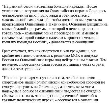
"На данный сезон я возлагала большие надежды. После
успешного выступления на Олимпийских играх в Сочи весь
четырехлетний цикл подготовки я тренировалась с
максимальной самоотдачей, чтобы достойно выступить на
предстоящей Олимпиаде в Пхенчхане. Основная дисциплина
конькобежной программы, к которой я целенаправленно
готовилась – командная гонка преследования. Именно в
составе командной гонки я надеялась принести медаль в
копилку команды России", - добавляется в сообщении.
Граф отмечает, что как спортсмен и как гражданин, она
крайне негативно отнеслась к решению МОК о допуске
России на Олимпийские игры под нейтральным флагом. Тем
не менее, спортсменка была готова отстаивать честь страны
даже на этих условиях.
"Но в конце января мы узнали о том, что большинство
спортсменов нашей олимпийской конькобежной сборной не
смогут выступить на Олимпиаде, а значит, всем моим
надеждам в борьбе за олимпийский пьедестал не суждено
сбыться из-за того, что спорт стал разменной монетой в
грязных политических играх", - сообщается в заявлении.