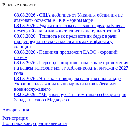
Важные новости
08.08.2026 - США добились от Украины обещания не
атаковать объекты КТК в Чёрном море
08.08.2026 - Удары по тылам развеяли надежды Киева:
немецкий аналитик констатирует смену настроений
08.08.2026 - Тошнота как предвестник беды: врачи
предупредили о скрытых симптомах инфаркта у
женщин
08.08.2026 - Пашинян предложил ЕАЭС «хороший
шанс»
08.08.2026 - Переводы под колпаком: какие приложения
на вашем телефоне могут заблокировать платежи с 2027
года
08.08.2026 - Язык как повод для расправы: на западе
Украины пассажиры вышвырнули из автобуса мать
военнослужащего
08.08.2026 - "Мёртвая рука" напомнила о себе: реакция
Запада на слова Медведева
Авторизация
Регистрация
Политика конфиденциальности