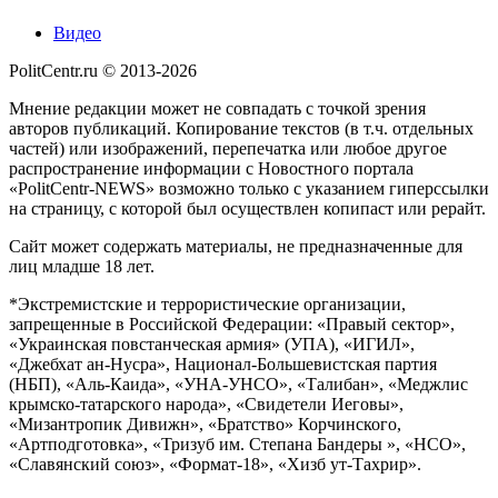
Видео
PolitCentr.ru © 2013-2026
Мнение редакции может не совпадать с точкой зрения
авторов публикаций. Копирование текстов (в т.ч. отдельных
частей) или изображений, перепечатка или любое другое
распространение информации с Новостного портала
«PolitCentr-NEWS» возможно только с указанием гиперссылки
на страницу, с которой был осуществлен копипаст или рерайт.
Сайт может содержать материалы, не предназначенные для
лиц младше 18 лет.
*Экстремистские и террористические организации,
запрещенные в Российской Федерации: «Правый сектор»,
«Украинская повстанческая армия» (УПА), «ИГИЛ»,
«Джебхат ан-Нусра», Национал-Большевистская партия
(НБП), «Аль-Каида», «УНА-УНСО», «Талибан», «Меджлис
крымско-татарского народа», «Свидетели Иеговы»,
«Мизантропик Дивижн», «Братство» Корчинского,
«Артподготовка», «Тризуб им. Степана Бандеры », «НСО»,
«Славянский союз», «Формат-18», «Хизб ут-Тахрир».