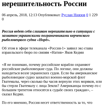
нерешительность России
06 апрель, 2018, 12:13
Опубликовал:
Руслан Ниязов
0
1 229
0
Россия ведет себя слишком нерешительно в ситуации с
захватом украинскими пограничниками керченского
рыболовецкого судна «Норд».
Об этом в эфире телеканала «Россия-1» заявил экс-глава
израильского бюро по связям «Натив» Яков Кедми
«Я не понимаю, почему российские корабли охраняют
российские рыболовецкие суда. По логике, они должны
находиться возле украинских судов. Если бы американское
рыболовецкое судно захватил военно-морской флот
Гватемалы, через сколько бы часов вернули этих моряков, или
бы стерли Гватемалу с лица Земли? Американцы почему-то с
большим трепетом относятся к судьбе своих граждан», –
сказал Кедми.
По его мнению, Россия несет ответственность за то, что