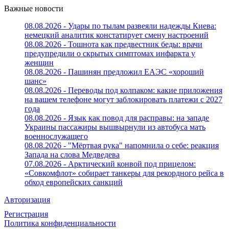
Важные новости
08.08.2026 - Удары по тылам развеяли надежды Киева:
немецкий аналитик констатирует смену настроений
08.08.2026 - Тошнота как предвестник беды: врачи
предупредили о скрытых симптомах инфаркта у
женщин
08.08.2026 - Пашинян предложил ЕАЭС «хороший
шанс»
08.08.2026 - Переводы под колпаком: какие приложения
на вашем телефоне могут заблокировать платежи с 2027
года
08.08.2026 - Язык как повод для расправы: на западе
Украины пассажиры вышвырнули из автобуса мать
военнослужащего
08.08.2026 - "Мёртвая рука" напомнила о себе: реакция
Запада на слова Медведева
07.08.2026 - Арктический конвой под прицелом:
«Совкомфлот» собирает танкеры для рекордного рейса в
обход европейских санкций
Авторизация
Регистрация
Политика конфиденциальности