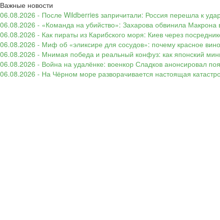
Важные новости
06.08.2026 - После Wildberries запричитали: Россия перешла к уд
06.08.2026 - «Команда на убийство»: Захарова обвинила Макрона 
06.08.2026 - Как пираты из Карибского моря: Киев через посредни
06.08.2026 - Миф об «эликсире для сосудов»: почему красное вин
06.08.2026 - Мнимая победа и реальный конфуз: как японский ми
06.08.2026 - Война на удалёнке: военкор Сладков анонсировал п
06.08.2026 - На Чёрном море разворачивается настоящая катастр