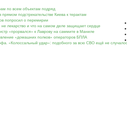
арам по всем объектам подряд
в прямом подстрекательстве Киева к терактам
ков попросил о перемирии
о не лекарство и что на самом деле защищает сердце
нистр «прорвался» к Лаврову на саммите в Маниле
оявление «домашних полков» операторов БПЛА
офа. «Колоссальный удар»: подобного за всю СВО ещё не случало