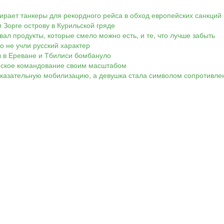
ирает танкеры для рекордного рейса в обход европейских санкций
 Зорге острову в Курильской гряде
вал продукты, которые смело можно есть, и те, что лучше забыть
Но не учли русский характер
ов в Ереване и Тбилиси бомбануло
аинское командование своим масштабом
показательную мобилизацию, а девушка стала символом сопротивле