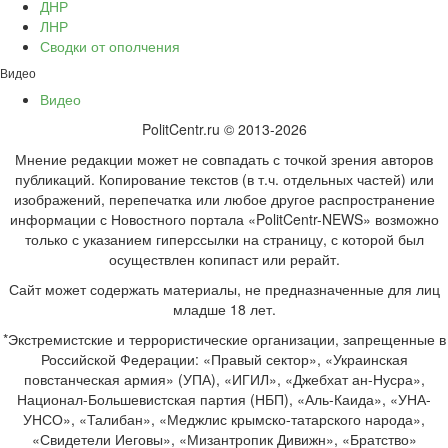
ДНР
ЛНР
Сводки от ополчения
Видео
Видео
PolitCentr.ru © 2013-2026
Мнение редакции может не совпадать с точкой зрения авторов
публикаций. Копирование текстов (в т.ч. отдельных частей) или
изображений, перепечатка или любое другое распространение
информации с Новостного портала «PolitCentr-NEWS» возможно
только с указанием гиперссылки на страницу, с которой был
осуществлен копипаст или рерайт.
Сайт может содержать материалы, не предназначенные для лиц
младше 18 лет.
*Экстремистские и террористические организации, запрещенные в
Российской Федерации: «Правый сектор», «Украинская
повстанческая армия» (УПА), «ИГИЛ», «Джебхат ан-Нусра»,
Национал-Большевистская партия (НБП), «Аль-Каида», «УНА-
УНСО», «Талибан», «Меджлис крымско-татарского народа»,
«Свидетели Иеговы», «Мизантропик Дивижн», «Братство»