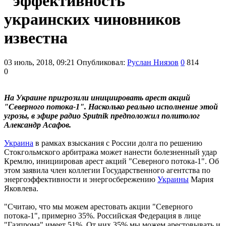
"эффективность"
украинских чиновников
известна
03 июль, 2018, 09:21
Опубликовал:
Руслан Ниязов
0
814
0
На Украине пригрозили инициировать арест акций
"Северного потока-1". Насколько реально исполнение этой
угрозы, в эфире радио Sputnik предположил политолог
Александр Асафов.
Украина
в рамках взыскания с России долга по решению
Стокгольмского арбитража может нанести болезненный удар
Кремлю, инициировав арест акций "Северного потока-1". Об
этом заявила член коллегии Государственного агентства по
энергоэффективности и энергосбережению
Украины
Мария
Яковлева.
"Считаю, что мы можем арестовать акции "Северного
потока-1", примерно 35%. Российская Федерация в лице
"Газпрома" имеет 51%. От них 35% мы можем арестовывать и