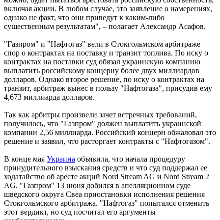
включая акции. В любом случае, это заявление о намерениях,
однако не факт, что они приведут к каким-либо
существенным результатам", – полагает Александр Асафов.
"Газпром" и "Нафтогаз" вели в Стокгольмском арбитраже
спор о контрактах на поставку и транзит топлива. По иску о
контрактах на поставки суд обязал украинскую компанию
выплатить российскому концерну более двух миллиардов
долларов. Однако второе решение, по иску о контрактах на
транзит, арбитраж вынес в пользу "Нафтогаза", присудив ему
4,673 миллиарда долларов.
Так как арбитры произвели зачет встречных требований,
получилось, что "Газпром" должен выплатить украинской
компании 2,56 миллиарда. Российский концерн обжаловал это
решение и заявил, что расторгает контракты с "Нафтогазом".
В конце мая
Украина
объявила, что начала процедуру
принудительного взыскания средств и что суд поддержал ее
ходатайство об аресте акций Nord Stream AG и Nord Stream 2
AG. "Газпром" 13 июня добился в апелляционном суде
шведского округа Свеа приостановки исполнения решения
Стокгольмского арбитража. "Нафтогаз" попытался отменить
этот вердикт, но суд посчитал его аргументы