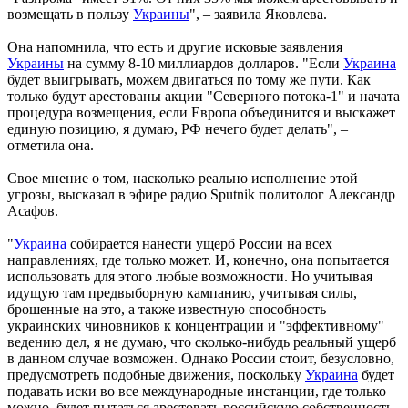
возмещать в пользу
Украины
", – заявила Яковлева.
Она напомнила, что есть и другие исковые заявления
Украины
на сумму 8-10 миллиардов долларов. "Если
Украина
будет выигрывать, можем двигаться по тому же пути. Как
только будут арестованы акции "Северного потока-1" и начата
процедура возмещения, если Европа объединится и выскажет
единую позицию, я думаю, РФ нечего будет делать", –
отметила она.
Свое мнение о том, насколько реально исполнение этой
угрозы, высказал в эфире радио Sputnik политолог Александр
Асафов.
"
Украина
собирается нанести ущерб России на всех
направлениях, где только может. И, конечно, она попытается
использовать для этого любые возможности. Но учитывая
идущую там предвыборную кампанию, учитывая силы,
брошенные на это, а также известную способность
украинских чиновников к концентрации и "эффективному"
ведению дел, я не думаю, что сколько-нибудь реальный ущерб
в данном случае возможен. Однако России стоит, безусловно,
предусмотреть подобные движения, поскольку
Украина
будет
подавать иски во все международные инстанции, где только
можно, будет пытаться арестовать российскую собственность,