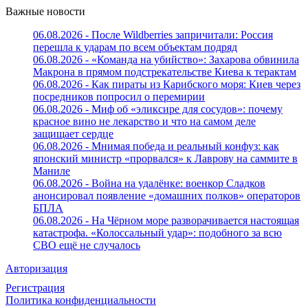
Важные новости
06.08.2026 - После Wildberries запричитали: Россия
перешла к ударам по всем объектам подряд
06.08.2026 - «Команда на убийство»: Захарова обвинила
Макрона в прямом подстрекательстве Киева к терактам
06.08.2026 - Как пираты из Карибского моря: Киев через
посредников попросил о перемирии
06.08.2026 - Миф об «эликсире для сосудов»: почему
красное вино не лекарство и что на самом деле
защищает сердце
06.08.2026 - Мнимая победа и реальный конфуз: как
японский министр «прорвался» к Лаврову на саммите в
Маниле
06.08.2026 - Война на удалёнке: военкор Сладков
анонсировал появление «домашних полков» операторов
БПЛА
06.08.2026 - На Чёрном море разворачивается настоящая
катастрофа. «Колоссальный удар»: подобного за всю
СВО ещё не случалось
Авторизация
Регистрация
Политика конфиденциальности