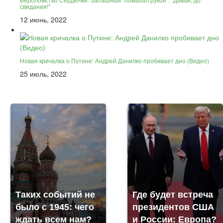
свидания!"
12 июнь, 2022
Новая кричалка о Путине: Андрей Данилко пробивает дно (Видео)
25 июль, 2022
Таких событий не
Где будет встреча
было с 1945: чего
президентов США
ждать всем нам?
и России: Европа?