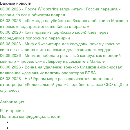
Важные новости
06.08.2026 - После Wildberries запричитали: Россия перешла к
ударам по всем объектам подряд
06.08.2026 - «Команда на убийство»: Захарова обвинила Макрона
в прямом подстрекательстве Киева к терактам
06.08.2026 - Как пираты из Карибского моря: Киев через
посредников попросил о перемирии
06.08.2026 - Миф об «эликсире для сосудов»: почему красное
вино не лекарство и что на самом деле защищает сердце
06.08.2026 - Мнимая победа и реальный конфуз: как японский
министр «прорвался» к Лаврову на саммите в Маниле
06.08.2026 - Война на удалёнке: военкор Сладков анонсировал
появление «домашних полков» операторов БПЛА
06.08.2026 - На Чёрном море разворачивается настоящая
катастрофа. «Колоссальный удар»: подобного за всю СВО ещё не
случалось
Авторизация
Регистрация
Политика конфиденциальности