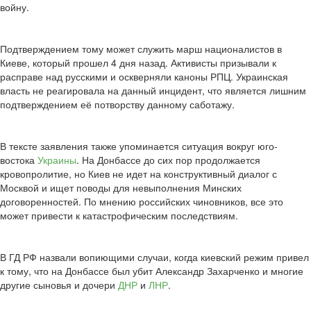
войну.
Подтверждением тому может служить марш националистов в
Киеве, который прошел 4 дня назад. Активисты призывали к
расправе над русскими и оскверняли каноны РПЦ. Украинская
власть не реагировала на данный инцидент, что является лишним
подтверждением её потворству данному саботажу.
В тексте заявления также упоминается ситуация вокруг юго-
востока
Украины
. На Донбассе до сих пор продолжается
кровопролитие, но Киев не идет на конструктивный диалог с
Москвой и ищет поводы для невыполнения Минских
договоренностей. По мнению российских чиновников, все это
может привести к катастрофическим последствиям.
В ГД РФ назвали вопиющими случаи, когда киевский режим привел
к тому, что на Донбассе был убит Александр Захарченко и многие
другие сыновья и дочери
ДНР
и
ЛНР
.