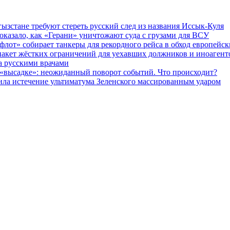
ызстане требуют стереть русский след из названия Иссык-Куля
оказало, как «Герани» уничтожают суда с грузами для ВСУ
флот» собирает танкеры для рекордного рейса в обход европейс
 пакет жёстких ограничений для уехавших должников и иноагент
а русскими врачами
 «высадке»: неожиданный поворот событий. Что происходит?
тила истечение ультиматума Зеленского массированным ударом