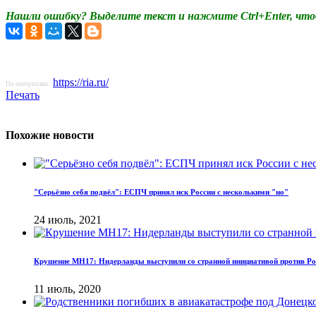
Нашли ошибку? Выделите текст и нажмите Ctrl+Enter, что
https://ria.ru/
По материалам:
Печать
Похожие новости
"Серьёзно себя подвёл": ЕСПЧ принял иск России с несколькими "но"
24 июль, 2021
Крушение МН17: Нидерланды выступили со странной инициативой против Ро
11 июль, 2020