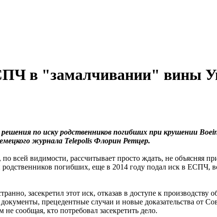
СПЧ в "замалчивании" вины У
л решения по иску родственников погибших при крушении Boei
ецкого журнала Telepolis Флорин Ретцер.
 по всей видимости, рассчитывает просто ждать, не объясняя п
родственников погибших, еще в 2014 году подал иск в ЕСПЧ, во
транно, засекретил этот иск, отказав в доступе к производству 
документы, прецедентные случаи и новые доказательства от Сов
не сообщая, кто потребовал засекретить дело.