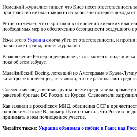
Немецкий журналист пишет, что Киев несет ответственность з
пространство не было закрыто из-за боязни потерять доходы от
Ретцер отмечает, что с критикой в отношении киевских власте
необходимых мер по обеспечению безопасности воздушного прост
Из-за этого
Украина
смогла уйти от ответственности, и против 
на востоке страны, пишет журналист.
В заключение Ретцер подчеркивает, что с момента подачи иска 
пока об этом забудут.
Малайзийский Boeing, летевший из Амстердама в Куала-Лумпур
катастрофе ополченцев, те заявили, что не располагают средст
Совместная следственная группа позже представила промежуточ
ракетной бригаде ВС России из Курска. Следователи затруднили
Как заявили в российском МИД, обвинения ССГ в причастност
однобоким. Позже Владимир Путин отметил, что Россию не до
принимать в нем полноценное участие.
Читайте также:
Украина объявила о победе в Гааге над Росс