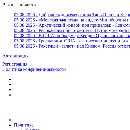
Важные новости
05.08.2026 - Добрались до жемчужины Тянь-Шаня: в Кырг
05.08.2026 - «Морская зачистка» на видео: Минобороны п
05.08.2026 - Арктический конвой под прицелом: «Совком
05.08.2026 - Релокантам приготовиться: Путин утвердил
05.08.2026 - В США он бы умер: Кендис Оуэнс восхищен
05.08.2026 - Гренландия. США фактически приступили к
05.08.2026 - Ракетный «салют» над Киевом: Россия отме
Авторизация
Регистрация
Политика конфиденциальности
Политика