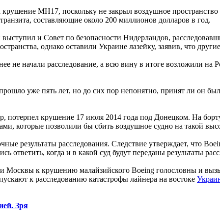
а крушение MH17, поскольку не закрыл воздушное пространство
 транзита, составляющие около 200 миллионов долларов в год.
й выступил и Совет по безопасности Нидерландов, расследовавши
ранства, однако оставили Украине лазейку, заявив, что другие 
нее не начали расследование, а всю вину в итоге возложили на 
прошло уже пять лет, но до сих пор непонятно, принят ли он бы
, потерпел крушение 17 июля 2014 года под Донецком. На борту
вами, которые позволили бы сбить воздушное судно на такой выс
ные результаты расследования. Следствие утверждает, что Boei
сь ответить, когда и в какой суд будут переданы результаты рас
и Москвы к крушению малайзийского Boeing голословны и вызы
пускают к расследованию катастрофы лайнера на востоке
Украи
ией. Зря