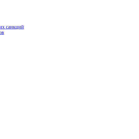
ких санкций
ов