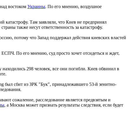
 над востоком
Украины
. По его мнению, воздушное
й катастрофу. Там заявляли, что Киев не предпринял
страны также несут ответственность за катастрофу.
Россию, потому что Запад поддержал действия киевских властей
л ЕСПЧ. По его мнению, суд просто хочет отсидеться и ждет,
 находились 298 человек, все они погибли. Киев обвинил в
оте.
ng был сбит из ЗРК "Бук", принадлежавшего 53-й зенитно-
следования.
вают сожаление, расследование является предвзятым и
ны
, а Москва может признать результаты следствия, если будет