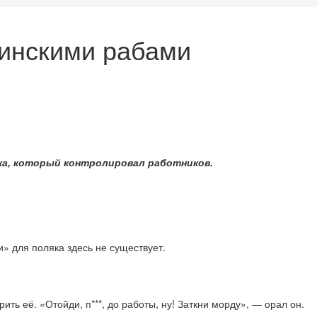
аинскими рабами
яка, который контролировал работников.
и» для поляка здесь не существует.
ть её. «Отойди, п***, до работы, ну! Заткни морду», — орал он.