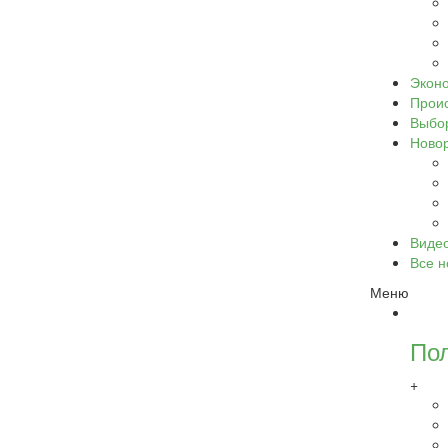
Экон
Прои
Выбо
Ново
Виде
Все н
Меню
По
+