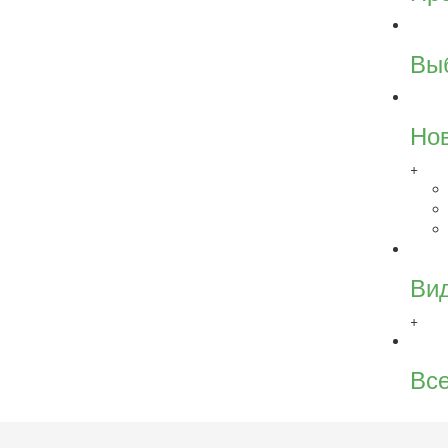
Вы
Но
+
Ви
+
Все