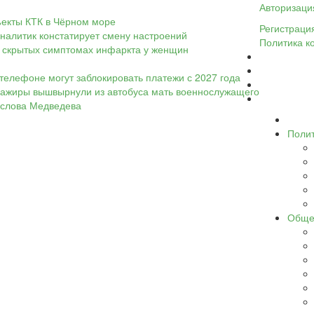
Авторизаци
ъекты КТК в Чёрном море
Регистраци
налитик констатирует смену настроений
Политика к
 о скрытых симптомах инфаркта у женщин
телефоне могут заблокировать платежи с 2027 года
ассажиры вышвырнули из автобуса мать военнослужащего
а слова Медведева
Поли
Обще