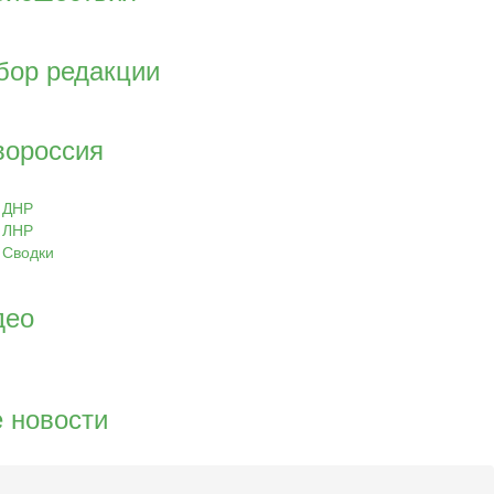
бор редакции
вороссия
ДНР
ЛНР
Сводки
део
 новости