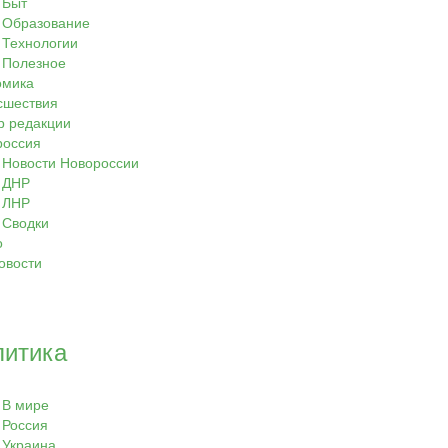
Быт
Образование
Технологии
Полезное
омика
сшествия
р редакции
россия
Новости Новороссии
ДНР
ЛНР
Сводки
о
овости
литика
В мире
Россия
Украина