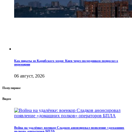
Как пираты из Карибского моря: Киев через посредников попросил о
перемирии
06 август, 2026
Популярное
Видео
Война на удалёнке: военкор Сладков анонсировал появление «домашних
полков» операторов БПЛА