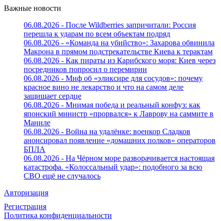
Важные новости
06.08.2026 - После Wildberries запричитали: Россия
перешла к ударам по всем объектам подряд
06.08.2026 - «Команда на убийство»: Захарова обвинила
Макрона в прямом подстрекательстве Киева к терактам
06.08.2026 - Как пираты из Карибского моря: Киев через
посредников попросил о перемирии
06.08.2026 - Миф об «эликсире для сосудов»: почему
красное вино не лекарство и что на самом деле
защищает сердце
06.08.2026 - Мнимая победа и реальный конфуз: как
японский министр «прорвался» к Лаврову на саммите в
Маниле
06.08.2026 - Война на удалёнке: военкор Сладков
анонсировал появление «домашних полков» операторов
БПЛА
06.08.2026 - На Чёрном море разворачивается настоящая
катастрофа. «Колоссальный удар»: подобного за всю
СВО ещё не случалось
Авторизация
Регистрация
Политика конфиденциальности